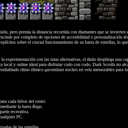
sión, pero premia la distancia recorrida con diamantes que se invierten 
rescinde por completo de opciones de accesibilidad o personalización téc
plícitos sobre el crucial funcionamiento de su barra de estrellas, lo que
la experimentación con las rutas alternativas, el título despliega una c
 local y online ideal para disfrutar codo con codo. Dark Scrolls no al
 endiablado ritmo rítmico
garantizan
noches en vela memorables para lo
para cada héroe del roster.
 mediante la barra
Rage
.
artir recreativa.
cualquier PC.
zadas de las estrellas.