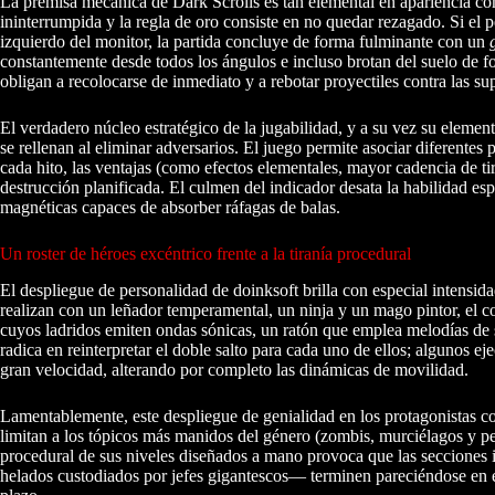
La premisa mecánica de Dark Scrolls es tan elemental en apariencia com
ininterrumpida y la regla de oro consiste en no quedar rezagado. Si el 
izquierdo del monitor, la partida concluye de forma fulminante con un
constantemente desde todos los ángulos e incluso brotan del suelo de 
obligan a recolocarse de inmediato y a rebotar proyectiles contra las sup
El verdadero núcleo estratégico de la jugabilidad, y a su vez su elemen
se rellenan al eliminar adversarios. El juego permite asociar diferentes 
cada hito, las ventajas (como efectos elementales, mayor cadencia de ti
destrucción planificada. El culmen del indicador desata la habilidad esp
magnéticas capaces de absorber ráfagas de balas.
Un roster de héroes excéntrico frente a la tiranía procedural
El despliegue de personalidad de doinksoft brilla con especial intensida
realizan con un leñador temperamental, un ninja y un mago pintor, el c
cuyos ladridos emiten ondas sónicas, un ratón que emplea melodías de 
radica en reinterpretar el doble salto para cada uno de ellos; algunos e
gran velocidad, alterando por completo las dinámicas de movilidad.
Lamentablemente, este despliegue de genialidad en los protagonistas con
limitan a los tópicos más manidos del género (zombis, murciélagos y p
procedural de sus niveles diseñados a mano provoca que las secciones 
helados custodiados por jefes gigantescos— terminen pareciéndose en ex