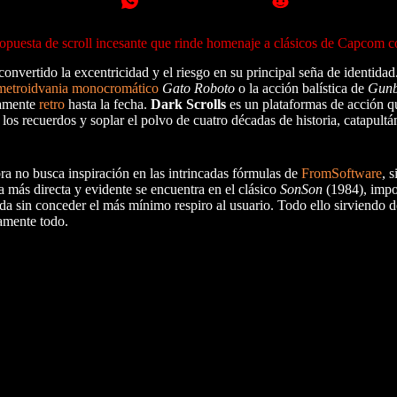
ropuesta de scroll incesante que rinde homenaje a clásicos de Capcom
onvertido la excentricidad y el riesgo en su principal seña de identidad
metroidvania monocromático
Gato Roboto
o la acción balística de
Gunb
damente
retro
hasta la fecha.
Dark Scrolls
es un plataformas de acción q
los recuerdos y soplar el polvo de cuatro décadas de historia, catapultá
ra no busca inspiración en las intrincadas fórmulas de
FromSoftware
, 
 más directa y evidente se encuentra en el clásico
SonSon
(1984), impo
rtida sin conceder el más mínimo respiro al usuario. Todo ello sirviendo
tamente todo.