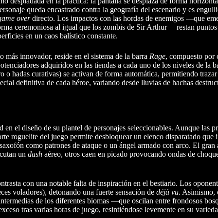
o despiadada en la práctica: la pantalla se desplaza de forma horizont
personaje queda encastrado contra la geografía del escenario y es engull
game over
directo. Los impactos con las hordas de enemigos —que em
forma ceremoniosa al igual que los zombis de Sir Arthur— restan puntos
erficies en un caos balístico constante.
to más innovador, reside en el sistema de la barra
Rage
, compuesto por c
potenciadores adquiridos en las tiendas a cada uno de los niveles de la b
ro o hadas curativas) se activan de forma automática, permitiendo traza
ecial definitiva de cada héroe, variando desde lluvias de hachas destruc
d en el diseño de su plantel de personajes seleccionables. Aunque las pr
orte roguelite del juego permite desbloquear un elenco disparatado que 
saxofón como patrones de ataque o un ángel armado con arco. El gran a
jecutan un
dash
aéreo, otros caen en picado provocando ondas de choque
trasta con una notable falta de inspiración en el bestiario. Los oponen
eces voladores), detonando una fuerte sensación de
déjà vu
. Asimismo, 
intermedias de los diferentes biomas —que oscilan entre frondosos bosq
ceso tras varias horas de juego, resintiéndose levemente en su varieda