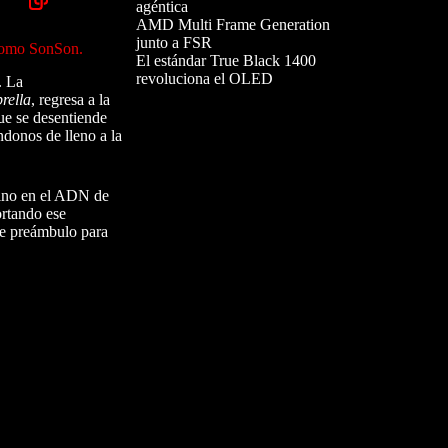
agéntica
AMD Multi Frame Generation
junto a FSR
 como SonSon.
El estándar True Black 1400
revoluciona el OLED
. La
rella
, regresa a la
ue se desentiende
ndonos de lleno a la
sino en el ADN de
rtando ese
 de preámbulo para