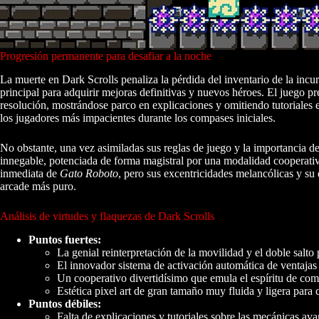
Progresión permanente para desafiar a la noche
La muerte en Dark Scrolls penaliza la pérdida del inventario de la incur
principal para adquirir mejoras definitivas y nuevos héroes. El juego p
resolución, mostrándose parco en explicaciones y omitiendo tutoriales ex
los jugadores más impacientes durante los compases iniciales.
No obstante, una vez asimiladas sus reglas de juego y la importancia de 
innegable, potenciada de forma magistral por una modalidad cooperativa
inmediata de
Gato Roboto
, pero sus excentricidades melancólicas y su
arcade más puro.
Análisis de virtudes y flaquezas de Dark Scrolls
Puntos fuertes:
La genial reinterpretación de la movilidad y el doble salto 
El innovador sistema de activación automática de ventajas
Un cooperativo divertidísimo que emula el espíritu de comp
Estética pixel art de gran tamaño muy fluida y ligera para 
Puntos débiles:
Falta de explicaciones y tutoriales sobre las mecánicas avan