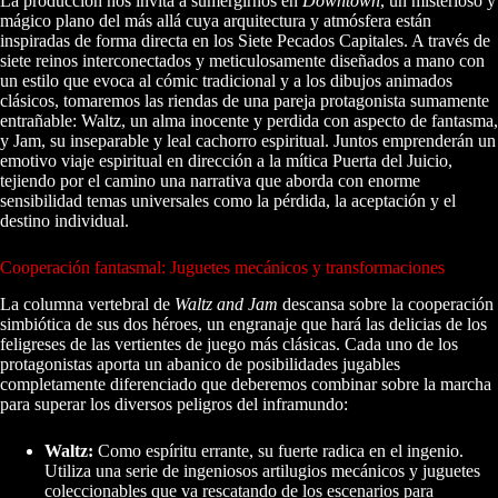
La producción nos invita a sumergirnos en
Downtown
, un misterioso y
mágico plano del más allá cuya arquitectura y atmósfera están
inspiradas de forma directa en los Siete Pecados Capitales. A través de
siete reinos interconectados y meticulosamente diseñados a mano con
un estilo que evoca al cómic tradicional y a los dibujos animados
clásicos, tomaremos las riendas de una pareja protagonista sumamente
entrañable: Waltz, un alma inocente y perdida con aspecto de fantasma,
y Jam, su inseparable y leal cachorro espiritual. Juntos emprenderán un
emotivo viaje espiritual en dirección a la mítica Puerta del Juicio,
tejiendo por el camino una narrativa que aborda con enorme
sensibilidad temas universales como la pérdida, la aceptación y el
destino individual.
Cooperación fantasmal: Juguetes mecánicos y transformaciones
La columna vertebral de
Waltz and Jam
descansa sobre la cooperación
simbiótica de sus dos héroes, un engranaje que hará las delicias de los
feligreses de las vertientes de juego más clásicas. Cada uno de los
protagonistas aporta un abanico de posibilidades jugables
completamente diferenciado que deberemos combinar sobre la marcha
para superar los diversos peligros del inframundo:
Waltz:
Como espíritu errante, su fuerte radica en el ingenio.
Utiliza una serie de ingeniosos artilugios mecánicos y juguetes
coleccionables que va rescatando de los escenarios para