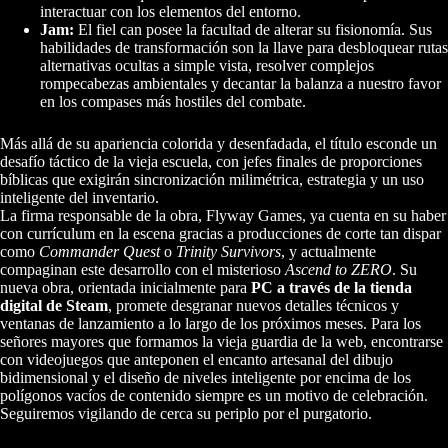
interactuar con los elementos del entorno.
Jam:
El fiel can posee la facultad de alterar su fisionomía. Sus
habilidades de transformación son la llave para desbloquear rutas
alternativas ocultas a simple vista, resolver complejos
rompecabezas ambientales y decantar la balanza a nuestro favor
en los compases más hostiles del combate.
Más allá de su apariencia colorida y desenfadada, el título esconde un
desafío táctico de la vieja escuela, con jefes finales de proporciones
bíblicas que exigirán sincronización milimétrica, estrategia y un uso
inteligente del inventario.
La firma responsable de la obra, Flyway Games, ya cuenta en su haber
con currículum en la escena gracias a producciones de corte tan dispar
como
Commander Quest
o
Trinity Survivors
, y actualmente
compaginan este desarrollo con el misterioso
Ascend to ZERO
. Su
nueva obra, orientada inicialmente para
PC a través de la tienda
digital de Steam
, promete desgranar nuevos detalles técnicos y
ventanas de lanzamiento a lo largo de los próximos meses. Para los
señores mayores que formamos la vieja guardia de la web, encontrarse
con videojuegos que anteponen el encanto artesanal del dibujo
bidimensional y el diseño de niveles inteligente por encima de los
polígonos vacíos de contenido siempre es un motivo de celebración.
Seguiremos vigilando de cerca su periplo por el purgatorio.