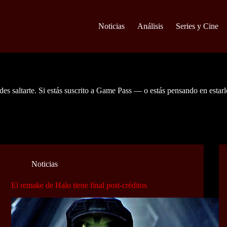
Noticias
Análisis
Series y Cine
es saltarte. Si estás suscrito a Game Pass — o estás pensando en estarlo
Noticias
El remake de Halo tiene final post-créditos