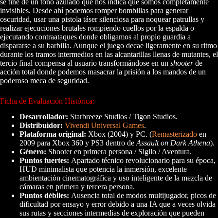
se tiñe de un tono azulado que nos indica que somos completamente
invisibles. Desde ahí podemos romper bombillas para generar
oscuridad, usar una pistola táser silenciosa para noquear patrullas y
realizar ejecuciones brutales rompiendo cuellos por la espalda o
ejecutando contraataques donde obligamos al propio guardia a
dispararse a su barbilla. Aunque el juego decae ligeramente en su ritmo
durante los tramos intermedios en las alcantarillas llenas de mutantes, el
tercio final compensa al usuario transformándose en un
shooter
de
acción total donde podemos masacrar la prisión a los mandos de un
poderoso meca de seguridad.
Ficha de Evaluación Histórica:
Desarrollador:
Starbreeze Studios / Tigon Studios.
Distribuidor:
Vivendi Universal Games
.
Plataforma original:
Xbox (2004) y PC. (
Remasterizado
en
2009 para Xbox 360 y PS3 dentro de
Assault on Dark Athena
).
Género:
Shooter en primera persona / Sigilo / Aventura.
Puntos fuertes:
Apartado técnico revolucionario para su época,
HUD minimalista que potencia la inmersión, excelente
ambientación cinematográfica y uso inteligente de la mezcla de
cámaras en primera y tercera persona.
Puntos débiles:
Ausencia total de modos multijugador, picos de
dificultad por ensayo y error debido a una IA que a veces olvida
sus rutas y secciones intermedias de exploración que pueden