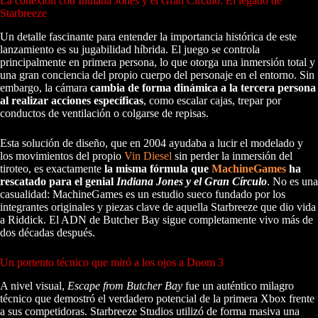
La conexión con Indiana Jones y el Gran Círculo: El legado de
Starbreeze
Un detalle fascinante para entender la importancia histórica de este
lanzamiento es su jugabilidad híbrida. El juego se controla
principalmente en primera persona, lo que otorga una inmersión total y
una gran conciencia del propio cuerpo del personaje en el entorno. Sin
embargo, la cámara
cambia de forma dinámica a la tercera persona
al realizar acciones específicas
, como escalar cajas, trepar por
conductos de ventilación o colgarse de repisas.
Esta solución de diseño, que en 2004 ayudaba a lucir el modelado y
los movimientos del propio
Vin Diesel
sin perder la inmersión del
tiroteo, es exactamente
la misma fórmula que
MachineGames
ha
rescatado para el genial
Indiana Jones y el Gran Círculo
. No es una
casualidad: MachineGames es un estudio sueco fundado por los
integrantes originales y piezas clave de aquella Starbreeze que dio vida
a Riddick. El ADN de Butcher Bay sigue completamente vivo más de
dos décadas después.
Un portento técnico que miró a los ojos a Doom 3
A nivel visual,
Escape from Butcher Bay
fue un auténtico milagro
técnico que demostró el verdadero potencial de la primera Xbox frente
a sus competidoras. Starbreeze Studios utilizó de forma masiva una