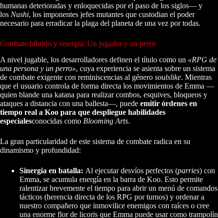
humanas deterioradas y enloquecidas por el paso de los siglos— y
los
Nushi
, los imponentes jefes mutantes que custodian el poder
necesario para erradicar la plaga del planeta de una vez por todas.
Combate híbrido y sinergia: Un jugador y un perro
A nivel jugable, los desarrolladores definen el título como un
«RPG de
una persona y un perro»
, cuya experiencia se asienta sobre un sistema
de combate exigente con reminiscencias al género
soulslike
. Mientras
que el usuario controla de forma directa los movimientos de Emma —
quien blande una katana para realizar combos, esquives, bloqueos y
ataques a distancia con una ballesta—, puede
emitir órdenes en
tiempo real a Koo para que despliegue habilidades
especiales
conocidas como
Blooming Arts
.
La gran particularidad de este sistema de combate radica en su
dinamismo y profundidad:
Sinergia en batalla:
Al ejecutar desvíos perfectos (
parries
) con
Emma, se acumula energía en la barra de Koo. Esto permite
ralentizar brevemente el tiempo para abrir un menú de comandos
tácticos (herencia directa de los RPG por turnos) y ordenar a
nuestro compañero que inmovilice enemigos con raíces o cree
una enorme flor de licoris que Emma puede usar como trampolín