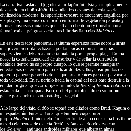
La narrativa traslada al jugador a un Japón futurista y completamente
devastado en el
año 4026
. Dos milenios después del colapso de la
civilización moderna, la superficie terrestre se encuentra engullida por
«la plaga», una densa corrupción en forma de vegetación parásita y
biomas boscosos mutables que asfixian el entorno y transforman a la
fauna local en peligrosas criaturas híbridas llamadas
Malefacts
.
En este desolador panorama, la última esperanza recae sobre
Emma
,
una joven proscrita rechazada por las pocas colonias humanas
supervivientes debido a que está maldita por la propia plaga. Emma
posee la extraña capacidad de absorber y de sellar la corrupción
botánica dentro de su propio cuerpo, lo que le permite manipular
enredaderas del entorno para realizar dobles saltos, crear puntos de
apoyo o generar pasarelas de las que brotan raíces para desplazarse a
toda velocidad. En su periplo hacia la capital del país para destruir a la
entidad original que corrompe el mundo, la
Beast of Reincarnation
, no
estará sola: la acompaña
Koo
, un fiel perro afectado en su propio
pelaje por la misma sintomatología vegetal.
A lo largo del viaje, el dúo se topará con aliados como Brad, Kagura o
un espadachín llamado Kunai que también viaja con su
propio
Malefact
. Juntos deberán hacer frente a un ecosistema hostil que
mezcla elementos de ciencia ficción y fantasía, donde destacan
los
Golems
—antiguos androides militares que albergan almas