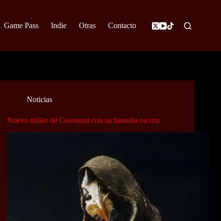
Game Pass
Indie
Otras
Contacto
Noticias
Nuevo tráiler de Covenant con su fantasía oscura