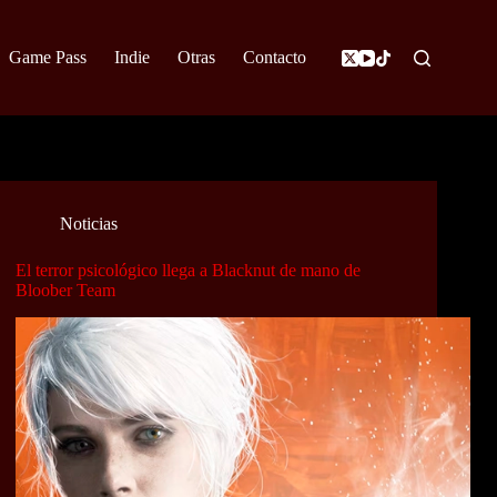
Game Pass
Indie
Otras
Contacto
Noticias
El terror psicológico llega a Blacknut de mano de
Bloober Team