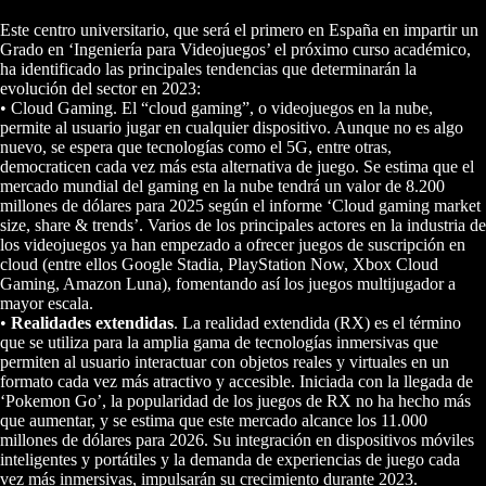
Este centro universitario, que será el primero en España en impartir un
Grado en ‘Ingeniería para Videojuegos’ el próximo curso académico,
ha identificado las principales tendencias que determinarán la
evolución del sector en 2023:
• Cloud Gaming. El “cloud gaming”, o videojuegos en la nube,
permite al usuario jugar en cualquier dispositivo. Aunque no es algo
nuevo, se espera que tecnologías como el 5G, entre otras,
democraticen cada vez más esta alternativa de juego. Se estima que el
mercado mundial del gaming en la nube tendrá un valor de 8.200
millones de dólares para 2025 según el informe ‘Cloud gaming market
size, share & trends’. Varios de los principales actores en la industria de
los videojuegos ya han empezado a ofrecer juegos de suscripción en
cloud (entre ellos Google Stadia, PlayStation Now, Xbox Cloud
Gaming, Amazon Luna), fomentando así los juegos multijugador a
mayor escala.
•
Realidades extendidas
. La realidad extendida (RX) es el término
que se utiliza para la amplia gama de tecnologías inmersivas que
permiten al usuario interactuar con objetos reales y virtuales en un
formato cada vez más atractivo y accesible. Iniciada con la llegada de
‘Pokemon Go’, la popularidad de los juegos de RX no ha hecho más
que aumentar, y se estima que este mercado alcance los 11.000
millones de dólares para 2026. Su integración en dispositivos móviles
inteligentes y portátiles y la demanda de experiencias de juego cada
vez más inmersivas, impulsarán su crecimiento durante 2023.