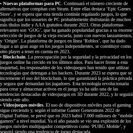
•
Nuevas plataformas para PC
. Continuará el número creciente de
alternativas que compitan con Steam. Entre ellas destaca ‘Epic Games
Store’, y se espera que esta tienda continúe regalando juegos, lo que
significa que los usuarios de PC probablemente disfrutarán de muchos
más títulos indie y AAA gratuitos durante 2023. Otras plataformas
relevantes son ‘GOG’, que ha ganado popularidad gracias a su enorme
selección de juegos de la vieja escuela, junto con nuevos lanzamientos,
y ‘Origin’. La plataforma de juegos en línea ‘Roblox’, que ha dado
lugar a un gran auge en los juegos independientes, se constituye como
otro player a tener en cuenta en 2023.
•
Blockchain
. La preocupación por la seguridad y la privacidad en los
juegos online ha crecido en los últimos años. Para hacer frente a esta
inquietud, los responsables de los videojuegos han tenido que utilizar
tecnologías que detengan a los hackers. Durante 2023 se espera que se
incremente el uso del blockchain, lo que garantizará la práctica privada
y segura que demandan los jugadores. Esta tecnología revolucionaria
para crear y almacenar activos en el juego ya ha sido una de las
tendencias destacadas de videojuegos en 3D durante 2022, y lo seguirá
siendo este año.
•
Videojuegos móviles
. El uso de dispositivos móviles para el gaming
sigue creciendo y, según el informe Gamer Generations 2022 de
Digital Turbine, se prevé que en 2023 habrá 7.000 millones de “mobile
gamers” a nivel mundial. Ya el año pasado se vio una explosión de los
juegos móviles multijugador competitivos como ‘PUBG Mobile’, y
seguirá siendo una tendencia de juego destacada.