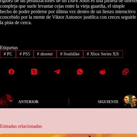
rigidez de las penalizaciones de un
Dark Souls
es una pirueta de diseño
compleja que suele levantar cejas entre la vieja guardia, el simple
hecho de poder perderse por última vez dentro de un lienzo interactivo
concebido por la mente de Viktor Antonov justifica con creces seguirle
la pista de cerca.
Etiquetas
#
PC
#
PS5
#
shooter
#
Soulslike
#
Xbox Series X|S
ANTERIOR
SIGUIENTE
Entradas relacionadas