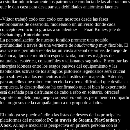
a estudiar minuciosamente los patrones de conducta de las aberraciones
que le dan caza para destapar sus debilidades anatómicas latentes.
«Viktor trabajó codo con codo con nosotros desde las fases
embrionarias de desarrollo, modelando un universo donde cada
concepto evolucionó gracias a su talento.» — Fuad Kuliev, jefe de
Eschatology Entertainment.
La personalización de nuestro forajido promete una notable
profundidad a través de una vertiente de
buildcrafting
muy flexible. El
avance nos permitirá recolectar un vasto arsenal de armas de fuego de
la época, tipos de munición especializada, poderes mágicos de
naturaleza esotérica, consumibles y talismanes sagrados. Encontrar las
sinergias idóneas entre los rasgos pasivos del equipamiento y las
habilidades activas de los antiguos pistoleros legendarios será crucial
para sobrevivir a los encuentros más hostiles del mapeado. Además,
para aquellos que miren con recelo la extrema dificultad que destila su
propuesta, la desarrolladora ha confirmado que, si bien la experiencia
está diseñada para disfrutarse de cabo a rabo en solitario, ofrecerá
soporte completo para juego cooperativo online, permitiendo compartir
los progresos de la campaña junto a un grupo de aliados.
El título ya se puede añadir a las listas de deseos de las principales
plataformas del mercado:
PC (a través de Steam), PlayStation y
Xbox
. Aunque mezclar la perspectiva en primera persona con la