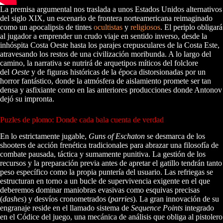
La premisa argumental nos traslada a unos Estados Unidos alternativos
del siglo XIX, un escenario de frontera norteamericana reimaginado
como un apocalipsis de tintes
ocultistas
y
religiosos
. El periplo obligará
al jugador a emprender un crudo viaje en sentido inverso, desde la
inhóspita Costa Oeste hasta los parajes crepusculares de la Costa Este,
atravesando los restos de una civilización moribunda. A lo largo del
camino, la narrativa se nutrirá de arquetipos míticos del folclore
del
Oeste
y de figuras históricas de la época distorsionadas por un
horror fantástico, donde la atmósfera de aislamiento promete ser tan
densa y asfixiante como en las anteriores producciones donde Antonov
dejó su impronta.
Puzles de plomo: Donde cada bala cuenta de verdad
En lo estrictamente jugable,
Guns of Eschaton
se desmarca de los
shooters de acción frenética tradicionales para abrazar una filosofía de
combate pausada, táctica y sumamente punitiva. La gestión de los
recursos y la preparación previa antes de apretar el gatillo tendrán tanto
peso específico como la propia puntería del usuario. Las refriegas se
estructuran en torno a un bucle de supervivencia exigente en el que
deberemos dominar maniobras evasivas como esquivas precisas
(
dashes
) y desvíos cronometrados (
parries
). La gran innovación de su
engranaje reside en el llamado sistema de
Sequence Points
integrado
en el Códice del juego, una mecánica de análisis que obliga al pistolero