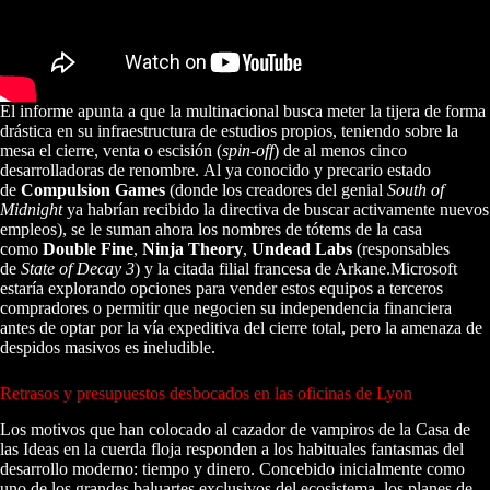
El informe apunta a que la multinacional busca meter la tijera de forma
drástica en su infraestructura de estudios propios, teniendo sobre la
mesa el cierre, venta o escisión (
spin-off
) de al menos cinco
desarrolladoras de renombre. Al ya conocido y precario estado
de
Compulsion Games
(donde los creadores del genial
South of
Midnight
ya habrían recibido la directiva de buscar activamente nuevos
empleos), se le suman ahora los nombres de tótems de la casa
como
Double Fine
,
Ninja Theory
,
Undead Labs
(responsables
de
State of Decay 3
) y la citada filial francesa de Arkane.Microsoft
estaría explorando opciones para vender estos equipos a terceros
compradores o permitir que negocien su independencia financiera
antes de optar por la vía expeditiva del cierre total, pero la amenaza de
despidos masivos es ineludible.
Retrasos y presupuestos desbocados en las oficinas de Lyon
Los motivos que han colocado al cazador de vampiros de la Casa de
las Ideas en la cuerda floja responden a los habituales fantasmas del
desarrollo moderno: tiempo y dinero.
Concebido inicialmente como
uno de los grandes baluartes exclusivos del ecosistema, los planes de