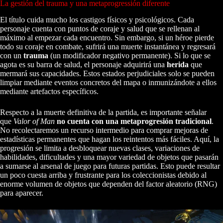
La gestión del trauma y una metaprogressión diferente
El título cuida mucho los castigos físicos y psicológicos. Cada
personaje cuenta con puntos de coraje y salud que se rellenan al
máximo al empezar cada encuentro. Sin embargo, si un héroe pierde
todo su coraje en combate, sufrirá una muerte instantánea y regresará
con un
trauma
(un modificador negativo permanente). Si lo que se
agota es su barra de salud, el personaje adquirirá una
herida
que
mermará sus capacidades. Estos estados perjudiciales solo se pueden
limpiar mediante eventos concretos del mapa o inmunizándote a ellos
mediante artefactos específicos.
Respecto a la muerte definitiva de la partida, es importante señalar
que
Valor of Man
no cuenta con una metaprogresión tradicional
.
No recolectaremos un recurso intermedio para comprar mejoras de
estadísticas permanentes que hagan los reintentos más fáciles. Aquí, la
progresión se limita a desbloquear nuevas clases, variaciones de
habilidades, dificultades y una mayor variedad de objetos que pasarán
a sumarse al arsenal de juego para futuras partidas. Esto puede resultar
un poco cuesta arriba y frustrante para los coleccionistas debido al
enorme volumen de objetos que dependen del factor aleatorio (RNG)
para aparecer.