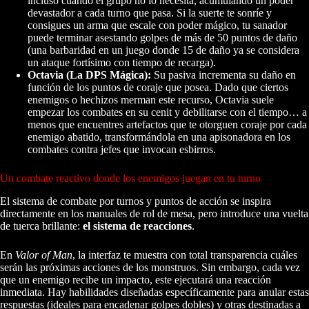
incluso cuando el grupo no lo necesita, acumulando un poder
devastador a cada turno que pasa. Si la suerte te sonríe y
consigues un arma que escale con poder mágico, tu sanador
puede terminar asestando golpes de más de 50 puntos de daño
(una barbaridad en un juego donde 15 de daño ya se considera
un ataque fortísimo con tiempo de recarga).
Octavia (La DPS Mágica):
Su pasiva incrementa su daño en
función de los puntos de coraje que posea. Dado que ciertos
enemigos o hechizos merman este recurso, Octavia suele
empezar los combates en su cenit y debilitarse con el tiempo… a
menos que encuentres artefactos que te otorguen coraje por cada
enemigo abatido, transformándola en una apisonadora en los
combates contra jefes que invocan esbirros.
Un combate reactivo donde los enemigos juegan en tu turno
El sistema de combate por turnos y puntos de acción se inspira
directamente en los manuales de rol de mesa, pero introduce una vuelta
de tuerca brillante:
el sistema de reacciones
.
En
Valor of Man
, la interfaz te muestra con total transparencia cuáles
serán las próximas acciones de los monstruos. Sin embargo, cada vez
que un enemigo recibe un impacto, este ejecutará una reacción
inmediata. Hay habilidades diseñadas específicamente para anular estas
respuestas (ideales para encadenar golpes dobles) y otras destinadas a