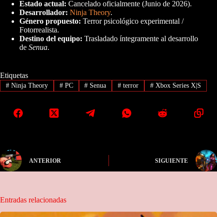
Estado actual:
Cancelado oficialmente (Junio de 2026).
Desarrollador:
Ninja Theory
.
Género propuesto:
Terror psicológico experimental /
Fotorrealista.
Destino del equipo:
Trasladado íntegramente al desarrollo
de
Senua
.
Etiquetas
#
Ninja Theory
#
PC
#
Senua
#
terror
#
Xbox Series X|S
ANTERIOR
SIGUIENTE
Entradas relacionadas