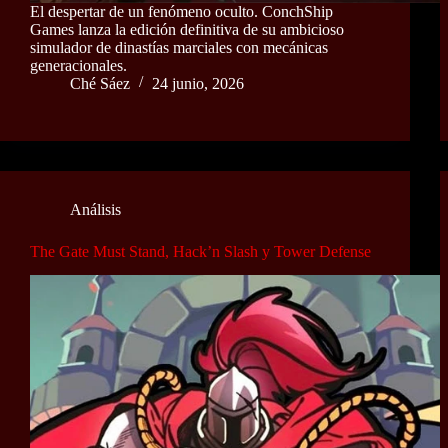
El despertar de un fenómeno oculto. ConchShip
Games lanza la edición definitiva de su ambicioso
simulador de dinastías marciales con mecánicas
generacionales.
Ché Sáez
24 junio, 2026
Análisis
The Gate Must Stand, Hack’n Slash y Tower Defense