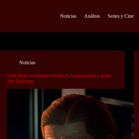
Noticias
Análisis
Series y Cine
Noticias
Sean Bean en Hitman World of Assassination y gratis
The Undying