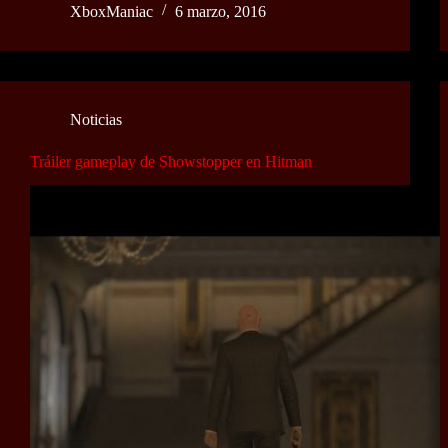
XboxManiac
6 marzo, 2016
Noticias
Tráiler gameplay de Showstopper en Hitman