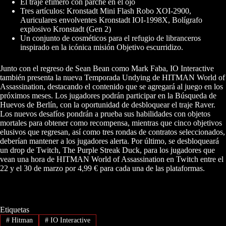
El traje efímero con parche en el ojo
Tres artículos: Kronstadt Mini Flash Robo XOI-2900,
Auriculares envolventes Kronstadt IOI-1998X, Bolígrafo
explosivo Kronstadt (Gen 2)
Un conjunto de cosméticos para el refugio de libranceros
inspirado en la icónica misión Objetivo escurridizo.
Junto con el regreso de Sean Bean como Mark Faba, IO Interactive
también presenta la nueva Temporada Undying de HITMAN World of
Assassination, destacando el contenido que se agregará al juego en los
próximos meses. Los jugadores podrán participar en la Búsqueda de
Huevos de Berlín, con la oportunidad de desbloquear el traje Raver.
Los nuevos desafíos pondrán a prueba sus habilidades con objetos
mortales para obtener como recompensa, mientras que cinco objetivos
elusivos que regresan, así como tres rondas de contratos seleccionados,
deberían mantener a los jugadores alerta. Por último, se desbloqueará
un drop de Twitch, The Purple Streak Duck, para los jugadores que
vean una hora de HITMAN World of Assassination en Twitch entre el
22 y el 30 de marzo por 4,99 € para cada una de las plataformas.
Etiquetas
#
Hitman
#
IO Interactive