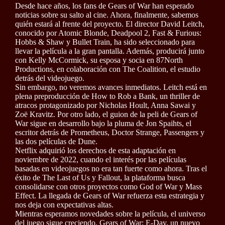
Desde hace años, los fans de Gears of War han esperado
noticias sobre su salto al cine. Ahora, finalmente, sabemos
quién estará al frente del proyecto. El director David Leitch,
conocido por Atomic Blonde, Deadpool 2, Fast & Furious:
Hobbs & Shaw y Bullet Train, ha sido seleccionado para
llevar la película a la gran pantalla. Además, producirá junto
con Kelly McCormick, su esposa y socia en 87North
Productions, en colaboración con The Coalition, el estudio
detrás del videojuego.
Sin embargo, no veremos avances inmediatos. Leitch está en
plena preproducción de How to Rob a Bank, un thriller de
atracos protagonizado por Nicholas Hoult, Anna Sawai y
Zoë Kravitz. Por otro lado, el guion de la peli de Gears of
War sigue en desarrollo bajo la pluma de Jon Spaihts, el
escritor detrás de Prometheus, Doctor Strange, Passengers y
las dos películas de Dune.
Netflix adquirió los derechos de esta adaptación en
noviembre de 2022, cuando el interés por las películas
basadas en videojuegos no era tan fuerte como ahora. Tras el
éxito de The Last of Us y Fallout, la plataforma busca
consolidarse con otros proyectos como God of War y Mass
Effect. La llegada de Gears of War refuerza esta estrategia y
nos deja con expectativas altas.
Mientras esperamos novedades sobre la película, el universo
del juego sigue creciendo. Gears of War: E-Day, un nuevo