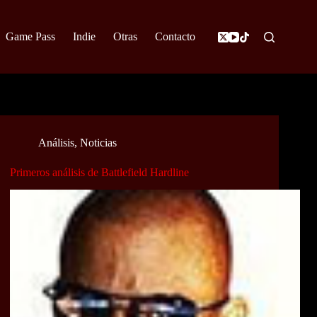
Game Pass
Indie
Otras
Contacto
Análisis
,
Noticias
Primeros análisis de Battlefield Hardline