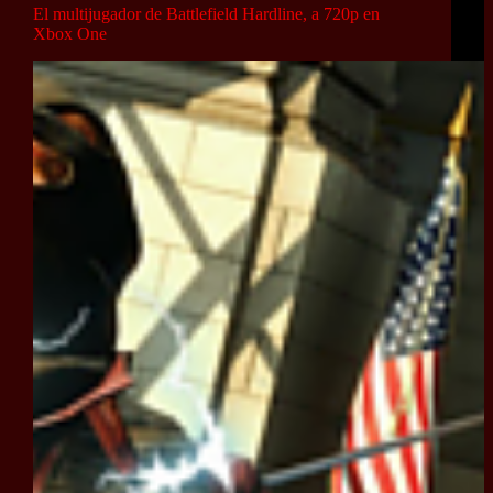
El multijugador de Battlefield Hardline, a 720p en
Xbox One