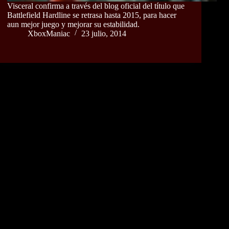
Visceral confirma a través del blog oficial del título que
Battlefield Hardline se retrasa hasta 2015, para hacer
aun mejor juego y mejorar su estabilidad.
XboxManiac
23 julio, 2014