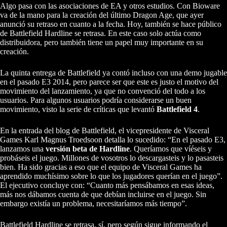
Algo pasa con las asociaciones de EA y otros estudios. Con Bioware
va de la mano para la creación del último Dragon Age, que ayer
anunció su retraso en cuanto a la fecha. Hoy, también se hace público
de Battlefield Hardline se retrasa. En este caso solo actúa como
distribuidora, pero también tiene un papel muy importante en su
creación.
La quinta entrega de Battlefield ya contó incluso con una demo jugable
en el pasado E3 2014, pero parece ser que este es justo el motivo del
movimiento del lanzamiento, ya que no convenció del todo a los
usuarios. Para algunos usuarios podría considerarse un buen
movimiento, visto la serie de críticas que levantó
Battlefield 4
.
En la entrada del blog de Battlefield, el vicepresidente de Visceral
Games Karl Magnus Troedsoon detalla lo sucedido: “En el pasado E3,
lanzamos una
versión beta de Hardline
. Queríamos que víéseis y
probáseis el juego. Millones de vosotros lo descargasteis y lo pasasteis
bien. Ha sido gracias a eso que el equipo de Visceral Games ha
aprendido muchísimo sobre lo que los jugadores querían en el juego”.
El ejecutivo concluye con: “Cuanto más pensábamos en esas ideas,
más nos dábamos cuenta de que debían incluirse en el juego. Sin
embargo existía un problema, necesitaríamos más tiempo”.
Battlefield Hardline se retrasa, sí, pero según sigue informando el