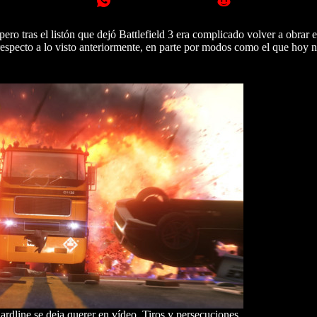
 pero tras el listón que dejó Battlefield 3 era complicado volver a obrar 
 respecto a lo visto anteriormente, en parte por modos como el que hoy 
rdline se deja querer en vídeo. Tiros y persecuciones