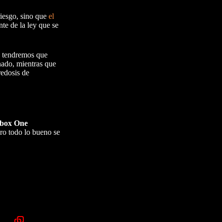
riesgo, sino que
el
te de la ley que se
po tendremos que
nado, mientras que
redosis de
box One
ero todo lo bueno se