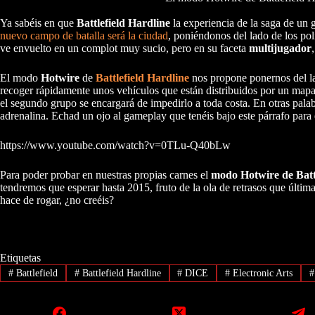
Ya sabéis en que
Battlefield Hardline
la experiencia de la saga de un 
nuevo campo de batalla será la ciudad
, poniéndonos del lado de los po
ve envuelto en un complot muy sucio, pero en su faceta
multijugador
El modo
Hotwire
de
Battlefield Hardline
nos propone ponernos del la
recoger rápidamente unos vehículos que están distribuidos por un mapa 
el segundo grupo se encargará de impedirlo a toda costa. En otras palabr
adrenalina. Echad un ojo al gameplay que tenéis bajo este párrafo para
https://www.youtube.com/watch?v=0TLu-Q40bLw
Para poder probar en nuestras propias carnes el
modo Hotwire de Batt
tendremos que esperar hasta 2015, fruto de la ola de retrasos que úl
hace de rogar, ¿no creéis?
Etiquetas
#
Battlefield
#
Battlefield Hardline
#
DICE
#
Electronic Arts
#