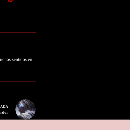
muchos sentidos en
RADA
ordor