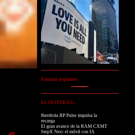
Entradas populares
En TESTED.ES...
Iberdrola BP Pulse impulsa la
recarga
El gran avance de la RAM CXMT
StepX Neo: el móvil con IA