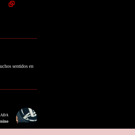
muchos sentidos en
RADA
amino