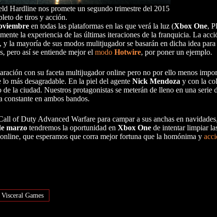
ield Hardline nos promete un segundo trimestre del 2015
pleto de tiros y acción.
noviembre
en todas las plataformas en las que verá la luz (
Xbox One
, P
mente la experiencia de las últimas iteraciones de la franquicia. La acci
l, y la mayoría de sus modos mulitjugador se basarán en dicha idea para 
os, pero así se entiende mejor el
modo
Hotwire
, por poner un ejemplo.
ación con su faceta multijugador online pero no por ello menos import
e lo más desagradable. En la piel del agente
Nick Mendoza
y con la co
ro de la ciudad. Nuestros protagonistas se meterán de lleno en una serie
na constante en ambos bandos.
Call of Duty Advanced Warfare para campar a sus anchas en navidades
de marzo
tendremos la oportunidad en
Xbox One
de intentar limpiar l
nte online, que esperamos que corra mejor fortuna que la homónima y
acci
Visceral Games