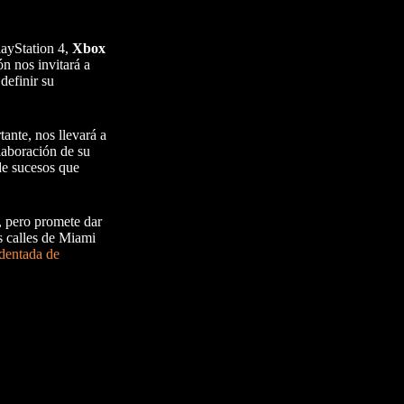
layStation 4,
Xbox
ón nos invitará a
definir su
ante, nos llevará a
laboración de su
 de sucesos que
, pero promete dar
as calles de Miami
dentada de