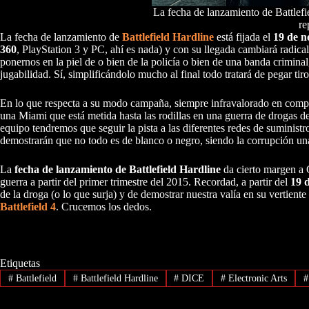
La fecha de lanzamiento de Battlef
re
La fecha de lanzamiento de
Battlefield Hardline
está fijada el
19 de 
360
, PlayStation 3 y PC, ahí es nada) y con su llegada cambiará radical
ponernos en la piel de o bien de la policía o bien de una banda crimina
jugabilidad. Sí, simplificándolo mucho al final todo tratará de pegar tir
En lo que respecta a su modo campaña, siempre infravalorado en compar
una Miami que está metida hasta las rodillas en una guerra de drogas d
equipo tendremos que seguir la pista a las diferentes redes de suminist
demostrarán que no todo es de blanco o negro, siendo la corrupción u
La
fecha de lanzamiento de Battlefield Hardline
da cierto margen a 
guerra a partir del primer trimestre del 2015. Recordad, a partir del
19 
de la droga (o lo que surja) y de demostrar nuestra valía en su vertie
Battlefield 4
. Crucemos los dedos.
Etiquetas
#
Battlefield
#
Battlefield Hardline
#
DICE
#
Electronic Arts
#