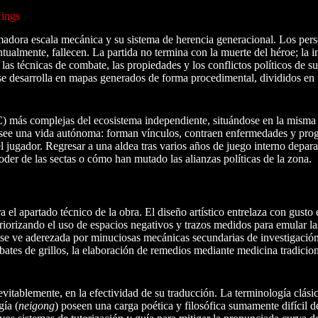
Kings
umadora escala mecánica y su sistema de herencia generacional. Los per
tualmente, fallecen. La partida no termina con la muerte del héroe; la i
las técnicas de combate, las propiedades y los conflictos políticos de su
 se desarrolla en mapas generados de forma procedimental, divididos en
) más complejas del ecosistema independiente, situándose en la misma 
see una vida autónoma: forman vínculos, contraen enfermedades y prog
l jugador. Regresar a una aldea tras varios años de juego interno depar
oder de las sectas o cómo han mutado las alianzas políticas de la zona.
a el apartado técnico de la obra. El diseño artístico entrelaza con gusto 
priorizando el uso de espacios negativos y trazos medidos para emular la
ca se ve aderezada por minuciosas mecánicas secundarias de investigación
ates de grillos, la elaboración de remedios mediante medicina tradiciona
nevitablemente, en la efectividad de su traducción. La terminología clási
gía (
neigong
) poseen una carga poética y filosófica sumamente difícil de