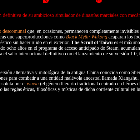
 definitiva de su ambicioso simulador de dinastías marciales con mecá
o descomunal
que, en ocasiones, permanecen completamente invisibles 
entras que superproducciones como
Black Myth: Wukong
acaparan los foc
stico sin hacer ruido en el exterior.
The Scroll of Taiwu
es el máximo
o ocho años en el programa de acceso anticipado de Steam, acumulando
a el salto internacional definitivo con el lanzamiento de su versión 1.0
 versión alternativa y mitológica de la antigua China conocida como Sh
aciones para combatir a una entidad malévola ancestral llamada Xiangshu.
bsoluta por el
wuxia
(el género literario tradicional centrado en héroes d
as reglas éticas, filosóficas y místicas de dicha corriente cultural en lu