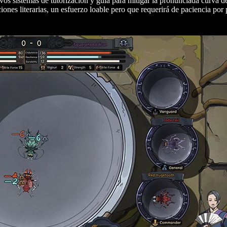
os sistemas de tutorización y guía para mitigar la pronunciada curva d
ones literarias, un esfuerzo loable pero que requerirá de paciencia por 