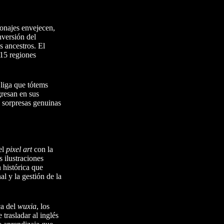
sonajes envejecen,
nversión del
s ancestros. El
 15 regiones
liga que tótems
resan en sus
a sorpresas genuinas
el
pixel art
con la
s ilustraciones
 histórica que
l y la gestión de la
ca del
wuxia
, los
 trasladar al inglés