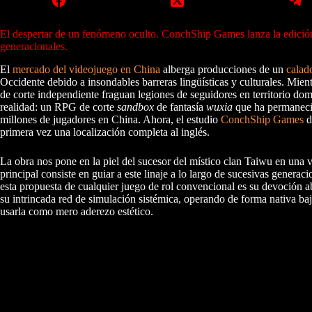
El despertar de un fenómeno oculto. ConchShip Games lanza la edición
generacionales.
El
mercado del videojuego en China
alberga producciones de un
calad
Occidente debido a insondables barreras lingüísticas y culturales. Mi
de corte independiente fraguan legiones de seguidores en territorio domé
realidad: un RPG de corte
sandbox
de fantasía
wuxia
que ha permanecid
millones de jugadores en China. Ahora, el estudio
ConchShip Games
d
primera vez una localización completa al inglés.
La obra nos pone en la piel del sucesor del místico clan Taiwu en una
principal consiste en guiar a este linaje a lo largo de sucesivas gener
esta propuesta de cualquier juego de rol convencional es su devoción a
su intrincada red de simulación sistémica, operando de forma nativa bajo l
usarla como mero aderezo estético.