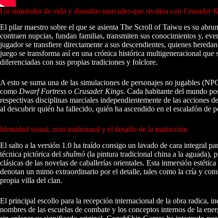
Un simulador de vida y dinastías marciales que rivaliza con Crusader 
El pilar maestro sobre el que se asienta The Scroll of Taiwu es su abr
contraen nupcias, fundan familias, transmiten sus conocimientos y, even
jugador se transfiere directamente a sus descendientes, quienes heredan 
juego se transforma así en una crónica histórica multigeneracional que
diferenciadas con sus propias tradiciones y folclore.
A esto se suma una de las simulaciones de personajes no jugables (NPC
como
Dwarf Fortress
o
Crusader Kings
. Cada habitante del mundo po
respectivas disciplinas marciales independientemente de las acciones de
al descubrir quién ha fallecido, quién ha ascendido en el escalafón de p
Identidad visual, ocio tradicional y el desafío de la traducción
El salto a la versión 1.0 ha traído consigo un lavado de cara integral par
técnica pictórica del
shuǐmò
(la pintura tradicional china a la aguada), 
clásicas de las novelas de caballerías orientales. Esta inmersión estéti
denotan un mimo extraordinario por el detalle, tales como la cría y comb
propia villa del clan.
El principal escollo para la recepción internacional de la obra radica, i
nombres de las escuelas de combate y los conceptos internos de la ener