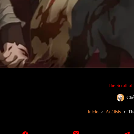
The Scroll of
Ché
Inicio
Análisis
The