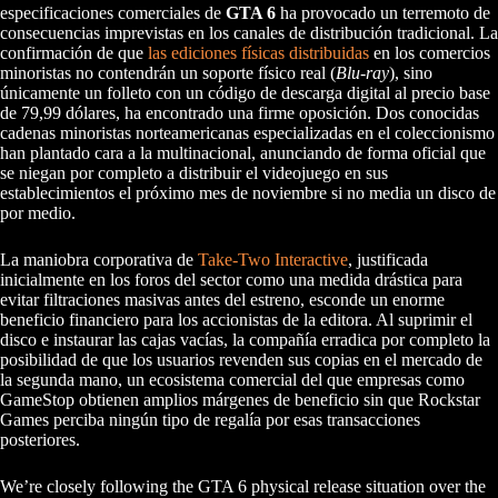
especificaciones comerciales de
GTA 6
ha provocado un terremoto de
consecuencias imprevistas en los canales de distribución tradicional. La
confirmación de que
las ediciones físicas distribuidas
en los comercios
minoristas no contendrán un soporte físico real (
Blu-ray
), sino
únicamente un folleto con un código de descarga digital al precio base
de 79,99 dólares, ha encontrado una firme oposición. Dos conocidas
cadenas minoristas norteamericanas especializadas en el coleccionismo
han plantado cara a la multinacional, anunciando de forma oficial que
se niegan por completo a distribuir el videojuego en sus
establecimientos el próximo mes de noviembre si no media un disco de
por medio.
La maniobra corporativa de
Take-Two Interactive
, justificada
inicialmente en los foros del sector como una medida drástica para
evitar filtraciones masivas antes del estreno, esconde un enorme
beneficio financiero para los accionistas de la editora. Al suprimir el
disco e instaurar las cajas vacías, la compañía erradica por completo la
posibilidad de que los usuarios revenden sus copias en el mercado de
la segunda mano, un ecosistema comercial del que empresas como
GameStop obtienen amplios márgenes de beneficio sin que Rockstar
Games perciba ningún tipo de regalía por esas transacciones
posteriores.
We’re closely following the GTA 6 physical release situation over the