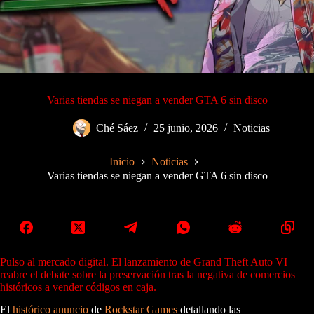
Varias tiendas se niegan a vender GTA 6 sin disco
Ché Sáez
25 junio, 2026
Noticias
Inicio
Noticias
Varias tiendas se niegan a vender GTA 6 sin disco
Pulso al mercado digital. El lanzamiento de Grand Theft Auto VI
reabre el debate sobre la preservación tras la negativa de comercios
históricos a vender códigos en caja.
El
histórico anuncio
de
Rockstar Games
detallando las