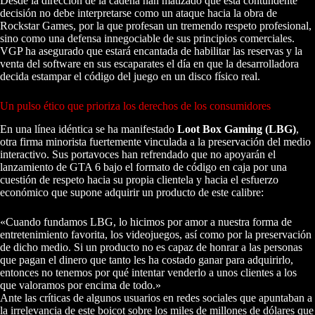
Desde la dirección de la cadena han matizado que esta contundente
decisión no debe interpretarse como un ataque hacia la obra de
Rockstar Games, por la que profesan un tremendo respeto profesional,
sino como una defensa innegociable de sus principios comerciales.
VGP ha asegurado que estará encantada de habilitar las reservas y la
venta del software en sus escaparates el día en que la desarrolladora
decida estampar el código del juego en un disco físico real.
Un pulso ético que prioriza los derechos de los consumidores
En una línea idéntica se ha manifestado
Loot Box Gaming (LBG)
,
otra firma minorista fuertemente vinculada a la preservación del medio
interactivo. Sus portavoces han refrendado que no apoyarán el
lanzamiento de GTA 6 bajo el formato de código en caja por una
cuestión de respeto hacia su propia clientela y hacia el esfuerzo
económico que supone adquirir un producto de este calibre:
«Cuando fundamos LBG, lo hicimos por amor a nuestra forma de
entretenimiento favorita, los videojuegos, así como por la preservación
de dicho medio. Si un producto no es capaz de honrar a las personas
que pagan el dinero que tanto les ha costado ganar para adquirirlo,
entonces no tenemos por qué intentar venderlo a unos clientes a los
que valoramos por encima de todo.»
Ante las críticas de algunos usuarios en redes sociales que apuntaban a
la irrelevancia de este boicot sobre los miles de millones de dólares que