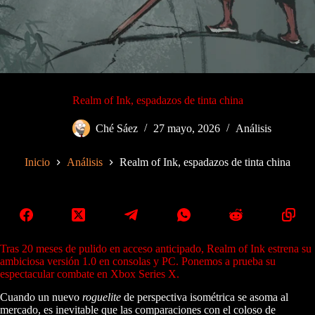
Realm of Ink, espadazos de tinta china
Ché Sáez
27 mayo, 2026
Análisis
Inicio
Análisis
Realm of Ink, espadazos de tinta china
Tras 20 meses de pulido en acceso anticipado, Realm of Ink estrena su
ambiciosa versión 1.0 en consolas y PC. Ponemos a prueba su
espectacular combate en Xbox Series X.
Cuando un nuevo
roguelite
de perspectiva isométrica se asoma al
mercado, es inevitable que las comparaciones con el coloso de