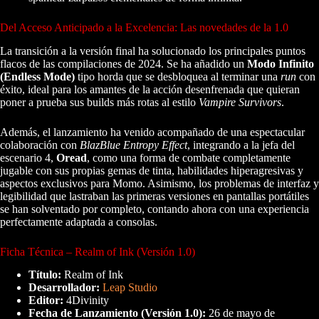
Del Acceso Anticipado a la Excelencia: Las novedades de la 1.0
La transición a la versión final ha solucionado los principales puntos
flacos de las compilaciones de 2024. Se ha añadido un
Modo Infinito
(Endless Mode)
tipo horda que se desbloquea al terminar una
run
con
éxito, ideal para los amantes de la acción desenfrenada que quieran
poner a prueba sus builds más rotas al estilo
Vampire Survivors
.
Además, el lanzamiento ha venido acompañado de una espectacular
colaboración con
BlazBlue Entropy Effect
, integrando a la jefa del
escenario 4,
Oread
, como una forma de combate completamente
jugable con sus propias gemas de tinta, habilidades hiperagresivas y
aspectos exclusivos para Momo. Asimismo, los problemas de interfaz y
legibilidad que lastraban las primeras versiones en pantallas portátiles
se han solventado por completo, contando ahora con una experiencia
perfectamente adaptada a consolas.
Ficha Técnica – Realm of Ink (Versión 1.0)
Título:
Realm of Ink
Desarrollador:
Leap Studio
Editor:
4Divinity
Fecha de Lanzamiento (Versión 1.0):
26 de mayo de