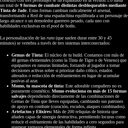
comenzó con tres personajes se ha expandido en la versión 1.0 hasta
un total de
9 formas de combate distintas desbloqueables mediante
Tinta de Jade
. Estas formas cambian radicalmente el arsenal,
transformando a Red de una espadachina equilibrada a un personaje de
largo alcance o un demoledor guerrero pesado, cada uno con
habilidades exclusivas en el
pool
de botín.
La personalización de las
runs
(que suelen durar entre 30 y 45
minutos) se vertebra a través de tres sistemas interconectados:
Gemas de Tinta:
El núcleo de tu build. Contamos con más de
40 gemas elementales (como la Tinta de Tigre o de Veneno) que
equipamos en ranuras limitadas, forzando al jugador a tomar
decisiones activas sobre si priorizar daño crítico, estados
alterados o reducción de enfriamientos en lugar de acumular
pasivas al azar.
Momo, tu mascota de tinta:
Este adorable compañero no es
puramente cosmético.
Momo evoluciona en más de 15 formas
salvajes
dependiendo directamente de las combinaciones de
Gemas de Tinta que lleves equipadas, cambiando sus patrones
de apoyo en combate (curación, escudos, ataques combinados).
Artefactos y Elixires:
Más de 200 reliquias de historia que
añaden capas de sinergia destructiva, permitiendo locuras como
reducir el enfriamiento de las habilidades a cero segundos para
spamear zarpazos elementales de forma infinita.