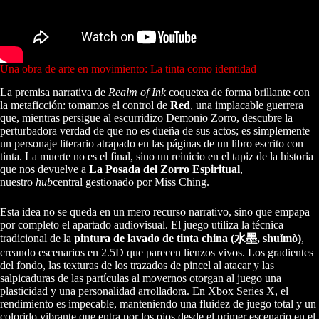
Una obra de arte en movimiento: La tinta como identidad
La premisa narrativa de
Realm of Ink
coquetea de forma brillante con
la metaficción: tomamos el control de
Red
, una implacable guerrera
que, mientras persigue al escurridizo Demonio Zorro, descubre la
perturbadora verdad de que no es dueña de sus actos; es simplemente
un personaje literario atrapado en las páginas de un libro escrito con
tinta. La muerte no es el final, sino un reinicio en el tapiz de la historia
que nos devuelve a
La Posada del Zorro Espiritual
,
nuestro
hub
central gestionado por Miss Ching.
Esta idea no se queda en un mero recurso narrativo, sino que empapa
por completo el apartado audiovisual. El juego utiliza la técnica
tradicional de la
pintura de lavado de tinta china (水墨, shuǐmò)
,
creando escenarios en 2.5D que parecen lienzos vivos. Los gradientes
del fondo, las texturas de los trazados de pincel al atacar y las
salpicaduras de las partículas al movernos otorgan al juego una
plasticidad y una personalidad arrolladora. En Xbox Series X, el
rendimiento es impecable, manteniendo una fluidez de juego total y un
colorido vibrante que entra por los ojos desde el primer escenario en el