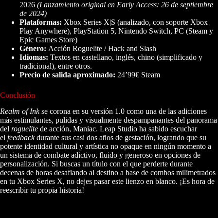
2026
(Lanzamiento original en Early Access: 26 de septiembre
de 2024)
Plataformas:
Xbox Series X|S (analizado, con soporte Xbox
Play Anywhere), PlayStation 5, Nintendo Switch, PC (Steam y
Epic Games Store)
Género:
Acción Roguelite / Hack and Slash
Idiomas:
Textos en castellano, inglés, chino (simplificado y
tradicional), entre otros.
Precio de salida aproximado:
24’99€ Steam
Conclusión
Realm of Ink
se corona en su versión 1.0 como una de las adiciones
más estimulantes, pulidas y visualmente despampanantes del panorama
del
roguelite
de acción, Maniac. Leap Studio ha sabido escuchar
el
feedback
durante sus casi dos años de gestación, logrando que su
potente identidad cultural y artística no opaque en ningún momento a
un sistema de combate adictivo, fluido y generoso en opciones de
personalización. Si buscas un título con el que perderte durante
decenas de horas desafiando al destino a base de combos milimetrados
en tu Xbox Series X, no dejes pasar este lienzo en blanco. ¡Es hora de
reescribir tu propia historia!