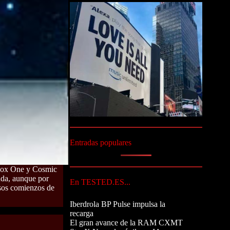
Entradas populares
box One y Cosmic
uda, aunque por
En TESTED.ES...
osos comienzos de
Iberdrola BP Pulse impulsa la
recarga
El gran avance de la RAM CXMT