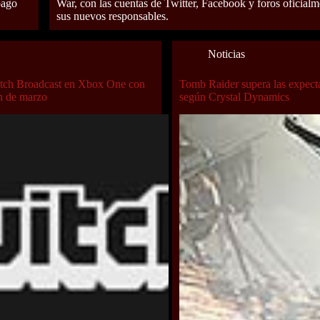
pago
War, con las cuentas de Twitter, Facebook y foros oficial
sus nuevos responsables.
Noticias
itch Broadcast en Xbox One con
Tomb Raider supera las expecta
ón de marzo
según Crystal Dynamics