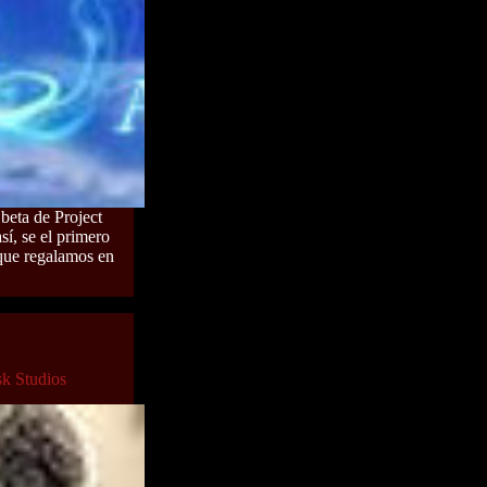
 beta de Project
í, se el primero
 que regalamos en
sk Studios