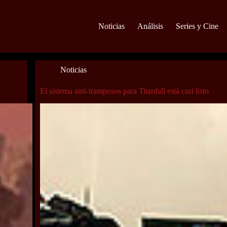
Noticias
Análisis
Series y Cine
Noticias
El sistema anti-tramposos para Titanfall está casi listo