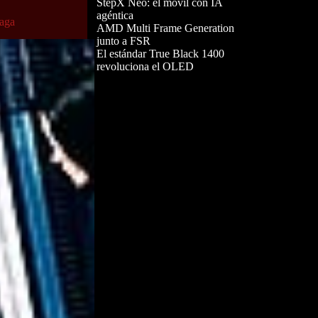
StepX Neo: el móvil con IA
agéntica
saga
AMD Multi Frame Generation
junto a FSR
El estándar True Black 1400
revoluciona el OLED