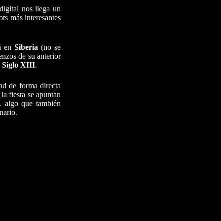
igital nos llega un
ots más interesantes
rá en
Siberia
(no se
nzos de su anterior
l
Siglo XIII
.
ad de forma directa
la fiesta se apuntan
a… algo que también
nario.