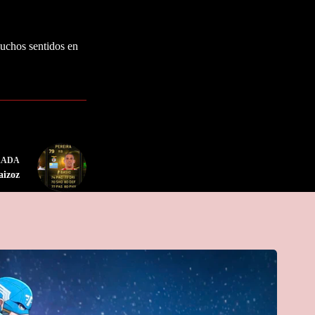
muchos sentidos en
RADA
aizoz