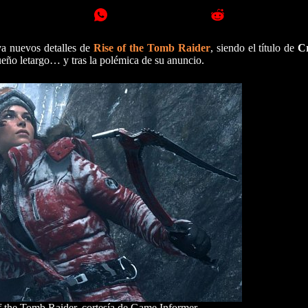
va nuevos detalles de
Rise of the Tomb Raider
, siendo el título de
C
ueño letargo… y tras la polémica de su anuncio.
f the Tomb Raider, cortesía de Game Informer.