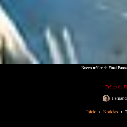
Nuevo tráiler de Final Fanta
Tráiler de 
Fernand
Inicio
Noticias
T