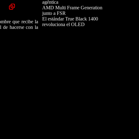
agéntica
AMD Multi Frame Generation
junto a FSR
El estándar True Black 1400
nombre que recibe la
revoluciona el OLED
l de hacerse con la