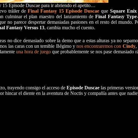
sy 15 Episode Duscae para ir abriendo el apetito…
evo tráiler de
Final Fantasy 15 Episode Duscae
que
Square Enix
an culminar el plan maestro del lanzamiento de
Final Fantasy Type
que no parece despertar demasiadas pasiones en el resto del mundo. Pe
nal Fantasy Versus 13
, cambia mucho el cuento.
íneas no dice demasiado sobre la demo que a estas alturas ya no sepam
emos las caras con un temible Bégimo y
nos encontraremos con
Cindy
,
adamente
una hora de juego
que probablemente se nos pase demasiado r
zo, trayendo consigo el acceso de
Episode Duscae
las primeras versi
s por hincar el diente en la aventura de Noctis y compañía antes que nadie