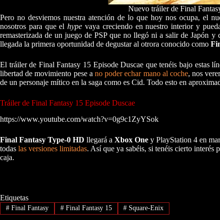
Nuevo tráiler de Final Fanta
Pero no desviemos nuestra atención de lo que hoy nos ocupa, el nu
nosotros para que el
hype
vaya creciendo en nuestro interior y pued
remasterizada de un juego de PSP que no llegó ni a salir de Japón y 
llegada la primera oportunidad de degustar al otrora conocido como
Fi
El tráiler de Final Fantasy 15 Episode Duscae que tenéis bajo estas l
libertad de movimiento pese a
no poder echar mano al coche
, nos ver
de un personaje mítico en la saga como es Cid. Todo esto en aproxim
Tráiler de Final Fantasy 15 Episode Duscae
https://www.youtube.com/watch?v=0g9c1ZyYSok
Final Fantasy Type-0 HD
llegará a
Xbox One
y PlayStation 4 en mar
todas
las versiones limitadas
. Así que ya sabéis, si tenéis cierto interé
caja.
Etiquetas
#
Final Fantasy
#
Final Fantasy 15
#
Square-Enix