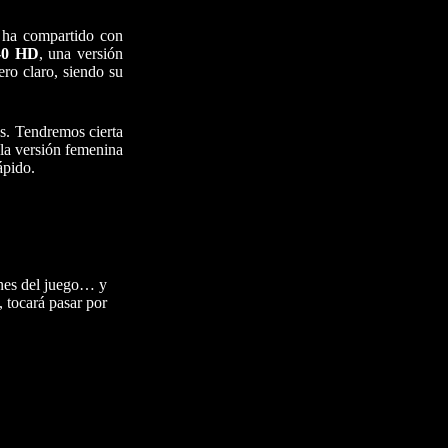
ha compartido con
-0 HD
, una versión
ro claro, siendo su
os. Tendremos cierta
 la versión femenina
ápido.
ones del juego… y
, tocará pasar por