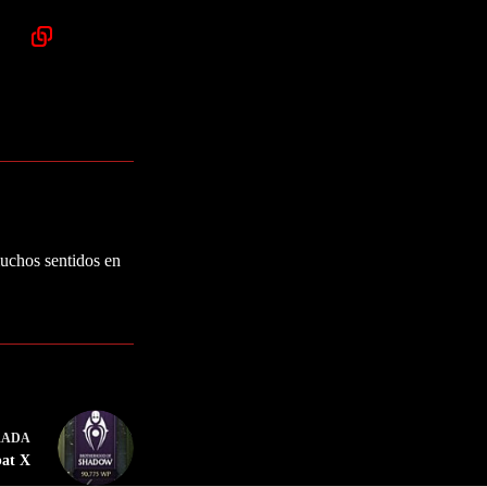
muchos sentidos en
RADA
bat X