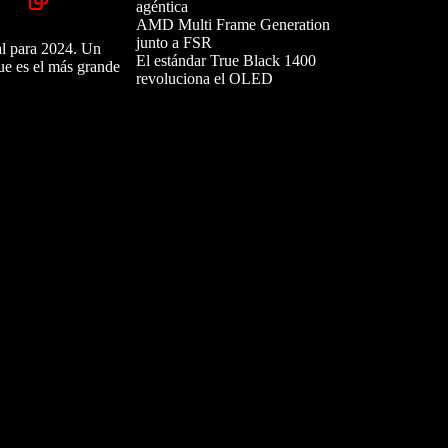
agéntica
AMD Multi Frame Generation
junto a FSR
al para 2024. Un
El estándar True Black 1400
ue es el más grande
revoluciona el OLED