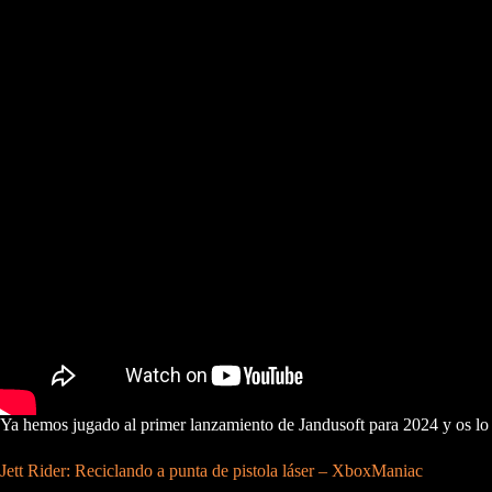
Ya hemos jugado al primer lanzamiento de Jandusoft para 2024 y os lo
Jett Rider: Reciclando a punta de pistola láser – XboxManiac