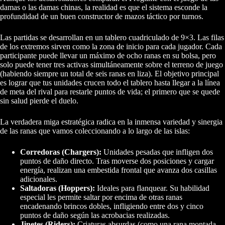
damas o las damas chinas, la realidad es que el sistema esconde la
profundidad de un buen constructor de mazos táctico por turnos.
Las partidas se desarrollan en un tablero cuadriculado de 9×3. Las filas
de los extremos sirven como la zona de inicio para cada jugador. Cada
participante puede llevar un máximo de ocho ranas en su bolsa, pero
solo puede tener tres activas simultáneamente sobre el terreno de juego
(habiendo siempre un total de seis ranas en liza). El objetivo principal
es lograr que tus unidades crucen todo el tablero hasta llegar a la línea
de meta del rival para restarle puntos de vida; el primero que se quede
sin salud pierde el duelo.
La verdadera miga estratégica radica en la inmensa variedad y sinergia
de las ranas que vamos coleccionando a lo largo de las islas:
Corredoras (Chargers):
Unidades pesadas que infligen dos
puntos de daño directo. Tras moverse dos posiciones y cargar
energía, realizan una embestida frontal que avanza dos casillas
adicionales.
Saltadoras (Hoppers):
Ideales para flanquear. Su habilidad
especial les permite saltar por encima de otras ranas
encadenando brincos dobles, infligiendo entre dos y cinco
puntos de daño según las acrobacias realizadas.
Jinetes (Riders):
Criaturas absurdas (como una rana montada