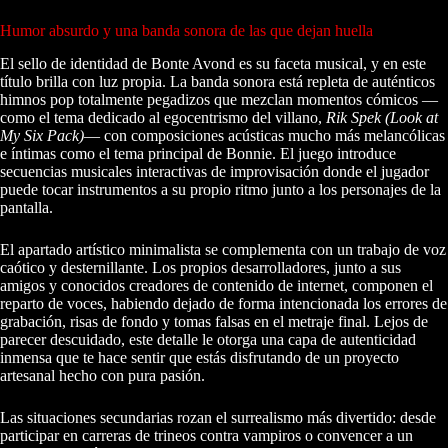
Humor absurdo y una banda sonora de las que dejan huella
El sello de identidad de Bonte Avond es su faceta musical, y en este
título brilla con luz propia. La banda sonora está repleta de auténticos
himnos pop totalmente pegadizos que mezclan momentos cómicos —
como el tema dedicado al egocentrismo del villano,
Rik Spek (Look at
My Six Pack)
— con composiciones acústicas mucho más melancólicas
e íntimas como el tema principal de Bonnie. El juego introduce
secuencias musicales interactivas de improvisación donde el jugador
puede tocar instrumentos a su propio ritmo junto a los personajes de la
pantalla.
El apartado artístico minimalista se complementa con un trabajo de voz
caótico y desternillante. Los propios desarrolladores, junto a sus
amigos y conocidos creadores de contenido de internet, componen el
reparto de voces, habiendo dejado de forma intencionada los errores de
grabación, risas de fondo y tomas falsas en el metraje final. Lejos de
parecer descuidado, este detalle le otorga una capa de autenticidad
inmensa que te hace sentir que estás disfrutando de un proyecto
artesanal hecho con pura pasión.
Las situaciones secundarias rozan el surrealismo más divertido: desde
participar en carreras de trineos contra vampiros o convencer a un