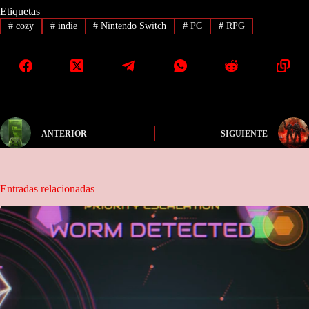
Etiquetas
#
cozy
#
indie
#
Nintendo Switch
#
PC
#
RPG
ANTERIOR
SIGUIENTE
Entradas relacionadas