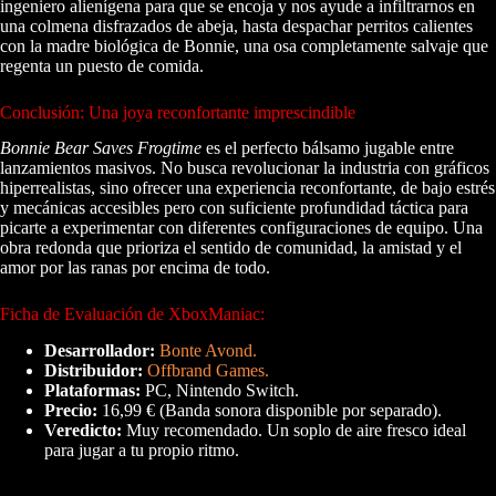
ingeniero alienígena para que se encoja y nos ayude a infiltrarnos en
una colmena disfrazados de abeja, hasta despachar perritos calientes
con la madre biológica de Bonnie, una osa completamente salvaje que
regenta un puesto de comida.
Conclusión: Una joya reconfortante imprescindible
Bonnie Bear Saves Frogtime
es el perfecto bálsamo jugable entre
lanzamientos masivos. No busca revolucionar la industria con gráficos
hiperrealistas, sino ofrecer una experiencia reconfortante, de bajo estrés
y mecánicas accesibles pero con suficiente profundidad táctica para
picarte a experimentar con diferentes configuraciones de equipo. Una
obra redonda que prioriza el sentido de comunidad, la amistad y el
amor por las ranas por encima de todo.
Ficha de Evaluación de XboxManiac:
Desarrollador:
Bonte Avond.
Distribuidor:
Offbrand Games.
Plataformas:
PC, Nintendo Switch.
Precio:
16,99 € (Banda sonora disponible por separado).
Veredicto:
Muy recomendado. Un soplo de aire fresco ideal
para jugar a tu propio ritmo.