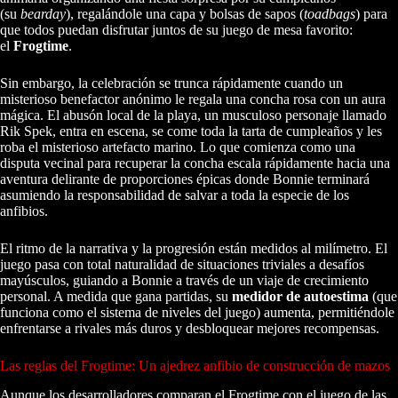
(su
bearday
), regalándole una capa y bolsas de sapos (
toadbags
) para
que todos puedan disfrutar juntos de su juego de mesa favorito:
el
Frogtime
.
Sin embargo, la celebración se trunca rápidamente cuando un
misterioso benefactor anónimo le regala una concha rosa con un aura
mágica. El abusón local de la playa, un musculoso personaje llamado
Rik Spek, entra en escena, se come toda la tarta de cumpleaños y les
roba el misterioso artefacto marino. Lo que comienza como una
disputa vecinal para recuperar la concha escala rápidamente hacia una
aventura delirante de proporciones épicas donde Bonnie terminará
asumiendo la responsabilidad de salvar a toda la especie de los
anfibios.
El ritmo de la narrativa y la progresión están medidos al milímetro. El
juego pasa con total naturalidad de situaciones triviales a desafíos
mayúsculos, guiando a Bonnie a través de un viaje de crecimiento
personal. A medida que gana partidas, su
medidor de autoestima
(que
funciona como el sistema de niveles del juego) aumenta, permitiéndole
enfrentarse a rivales más duros y desbloquear mejores recompensas.
Las reglas del Frogtime: Un ajedrez anfibio de construcción de mazos
Aunque los desarrolladores comparan el Frogtime con el juego de las