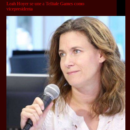
Leah Hoyer se une a Telltale Games como
vicepresidenta