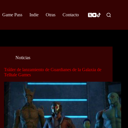
Game Pass
Indie
Otras
Contacto
Noticias
Tráiler de lanzamiento de Guardianes de la Galaxia de
Telltale Games