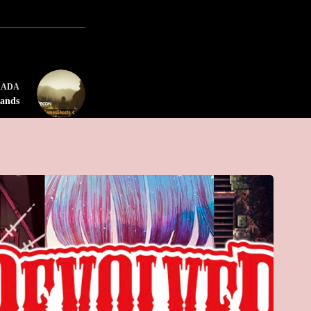
RADA
lands