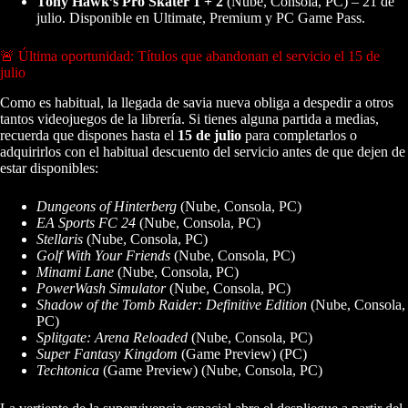
Tony Hawk’s Pro Skater 1 + 2
(Nube, Consola, PC) – 21 de
julio. Disponible en Ultimate, Premium y PC Game Pass.
🚨 Última oportunidad: Títulos que abandonan el servicio el 15 de
julio
Como es habitual, la llegada de savia nueva obliga a despedir a otros
tantos videojuegos de la librería. Si tienes alguna partida a medias,
recuerda que dispones hasta el
15 de julio
para completarlos o
adquirirlos con el habitual descuento del servicio antes de que dejen de
estar disponibles:
Dungeons of Hinterberg
(Nube, Consola, PC)
EA Sports FC 24
(Nube, Consola, PC)
Stellaris
(Nube, Consola, PC)
Golf With Your Friends
(Nube, Consola, PC)
Minami Lane
(Nube, Consola, PC)
PowerWash Simulator
(Nube, Consola, PC)
Shadow of the Tomb Raider: Definitive Edition
(Nube, Consola,
PC)
Splitgate: Arena Reloaded
(Nube, Consola, PC)
Super Fantasy Kingdom
(Game Preview) (PC)
Techtonica
(Game Preview) (Nube, Consola, PC)