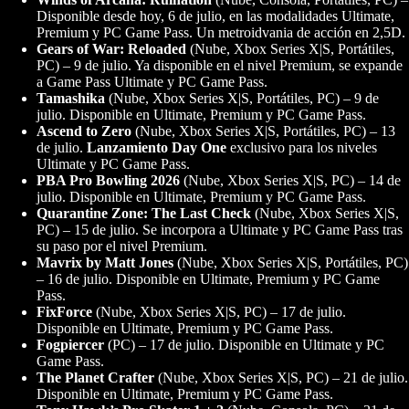
Disponible desde hoy, 6 de julio, en las modalidades Ultimate,
Premium y PC Game Pass. Un metroidvania de acción en 2,5D.
Gears of War: Reloaded
(Nube, Xbox Series X|S, Portátiles,
PC) – 9 de julio. Ya disponible en el nivel Premium, se expande
a Game Pass Ultimate y PC Game Pass.
Tamashika
(Nube, Xbox Series X|S, Portátiles, PC) – 9 de
julio. Disponible en Ultimate, Premium y PC Game Pass.
Ascend to Zero
(Nube, Xbox Series X|S, Portátiles, PC) – 13
de julio.
Lanzamiento Day One
exclusivo para los niveles
Ultimate y PC Game Pass.
PBA Pro Bowling 2026
(Nube, Xbox Series X|S, PC) – 14 de
julio. Disponible en Ultimate, Premium y PC Game Pass.
Quarantine Zone: The Last Check
(Nube, Xbox Series X|S,
PC) – 15 de julio. Se incorpora a Ultimate y PC Game Pass tras
su paso por el nivel Premium.
Mavrix by Matt Jones
(Nube, Xbox Series X|S, Portátiles, PC)
– 16 de julio. Disponible en Ultimate, Premium y PC Game
Pass.
FixForce
(Nube, Xbox Series X|S, PC) – 17 de julio.
Disponible en Ultimate, Premium y PC Game Pass.
Fogpiercer
(PC) – 17 de julio. Disponible en Ultimate y PC
Game Pass.
The Planet Crafter
(Nube, Xbox Series X|S, PC) – 21 de julio.
Disponible en Ultimate, Premium y PC Game Pass.