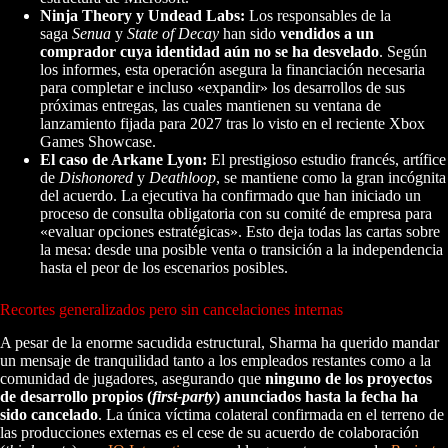
Ninja Theory y Undead Labs:
Los responsables de la
saga
Senua
y
State of Decay
han sido
vendidos a un
comprador cuya identidad aún no se ha desvelado
. Según
los informes, esta operación asegura la financiación necesaria
para completar e incluso «expandir» los desarrollos de sus
próximas entregas, las cuales mantienen su ventana de
lanzamiento fijada para 2027 tras lo visto en el reciente Xbox
Games Showcase.
El caso de Arkane Lyon:
El prestigioso estudio francés, artífice
de
Dishonored
y
Deathloop
, se mantiene como la gran incógnita
del acuerdo. La ejecutiva ha confirmado que han iniciado un
proceso de consulta obligatoria con su comité de empresa para
«evaluar opciones estratégicas». Esto deja todas las cartas sobre
la mesa: desde una posible venta o transición a la independencia
hasta el peor de los escenarios posibles.
Recortes generalizados pero sin cancelaciones internas
A pesar de la enorme sacudida estructural, Sharma ha querido mandar
un mensaje de tranquilidad tanto a los empleados restantes como a la
comunidad de jugadores, asegurando que
ninguno de los proyectos
de desarrollo propios (
first-party
) anunciados hasta la fecha ha
sido cancelado
. La única víctima colateral confirmada en el terreno de
las producciones externas es el cese de su acuerdo de colaboración