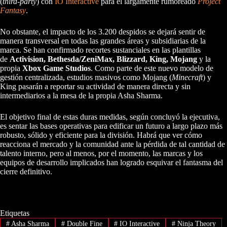
(
third-party
) con
IO Interactive
para el largamente rumoreado
Project
Fantasy
.
No obstante, el impacto de los 3.200 despidos se dejará sentir de
manera transversal en todas las grandes áreas y subsidiarias de la
marca. Se han confirmado recortes sustanciales en las plantillas
de
Activision, Bethesda/ZeniMax, Blizzard, King, Mojang
y la
propia
Xbox Game Studios
. Como parte de este nuevo modelo de
gestión centralizada, estudios masivos como Mojang (
Minecraft
) y
King pasarán a reportar su actividad de manera directa y sin
intermediarios a la mesa de la propia Asha Sharma.
El objetivo final de estas duras medidas, según concluyó la ejecutiva,
es sentar las bases operativas para edificar un futuro a largo plazo más
robusto, sólido y eficiente para la división. Habrá que ver cómo
reacciona el mercado y la comunidad ante la pérdida de tal cantidad de
talento interno, pero al menos, por el momento, las marcas y los
equipos de desarrollo implicados han logrado esquivar el fantasma del
cierre definitivo.
Etiquetas
#
Asha Sharma
#
Double Fine
#
IO Interactive
#
Ninja Theory