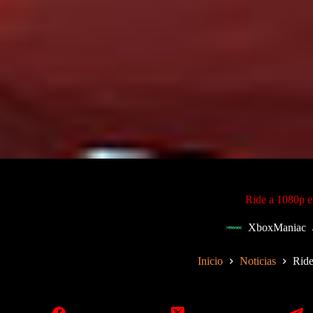
Ride a 1080p 
XboxManiac
Inicio
Noticias
Ride