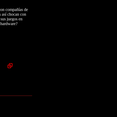
 con compañías de
s así chocan con
 sus juegos en
u hardware?