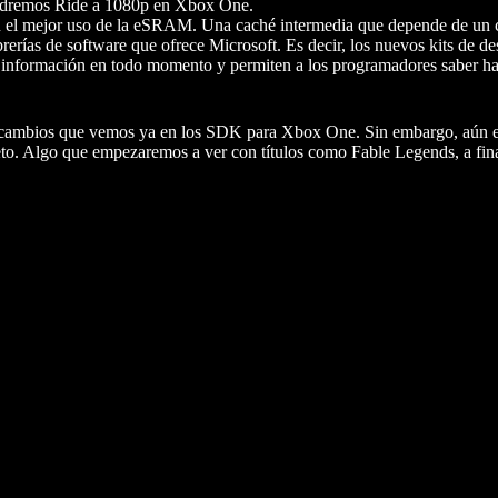
ndremos Ride a 1080p en Xbox One.
s en el mejor uso de la eSRAM. Una caché intermedia que depende de un
ías de software que ofrece Microsoft. Es decir, los nuevos kits de des
más información en todo momento y permiten a los programadores saber h
on cambios que vemos ya en los SDK para Xbox One. Sin embargo, aún e
eto. Algo que empezaremos a ver con títulos como Fable Legends, a fin