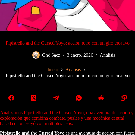
Pipistrello and the Cursed Yoyo: acción retro con un giro creativo
Ché Sáez
3 enero, 2026
Análisis
Inicio
Análisis
Pipistrello and the Cursed Yoyo: acción retro con un giro creativo
Analizamos Pipistrello and the Cursed Yoyo, una aventura de acción y
exploración que combina combate, puzles y una mecánica central
basada en un yoyó con múltiples usos.
Pipistrello and the Cursed Yoyo
es una aventura de acción con fuerte