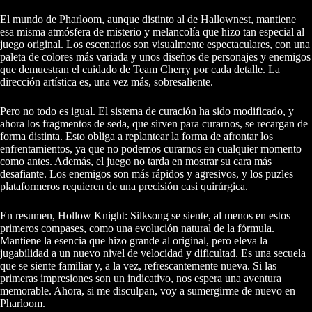
El mundo de Pharloom, aunque distinto al de Hallownest, mantiene
esa misma atmósfera de misterio y melancolía que hizo tan especial al
juego original. Los escenarios son visualmente espectaculares, con una
paleta de colores más variada y unos diseños de personajes y enemigos
que demuestran el cuidado de Team Cherry por cada detalle. La
dirección artística es, una vez más, sobresaliente.
Pero no todo es igual. El sistema de curación ha sido modificado, y
ahora los fragmentos de seda, que sirven para curarnos, se recargan de
forma distinta. Esto obliga a replantear la forma de afrontar los
enfrentamientos, ya que no podemos curarnos en cualquier momento
como antes. Además, el juego no tarda en mostrar su cara más
desafiante. Los enemigos son más rápidos y agresivos, y los puzles
plataformeros requieren de una precisión casi quirúrgica.
En resumen, Hollow Knight: Silksong se siente, al menos en estos
primeros compases, como una evolución natural de la fórmula.
Mantiene la esencia que hizo grande al original, pero eleva la
jugabilidad a un nuevo nivel de velocidad y dificultad. Es una secuela
que se siente familiar y, a la vez, refrescantemente nueva. Si las
primeras impresiones son un indicativo, nos espera una aventura
memorable. Ahora, si me disculpan, voy a sumergirme de nuevo en
Pharloom.