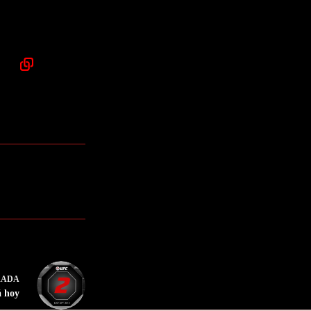
RADA
á hoy