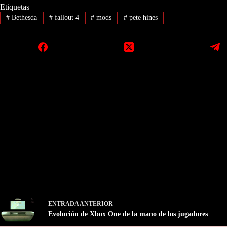
Etiquetas
#
Bethesda
#
fallout 4
#
mods
#
pete hines
ENTRADA
ANTERIOR
Evolución de Xbox One de la mano de los jugadores