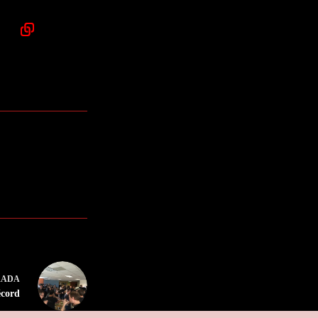
RADA
écord