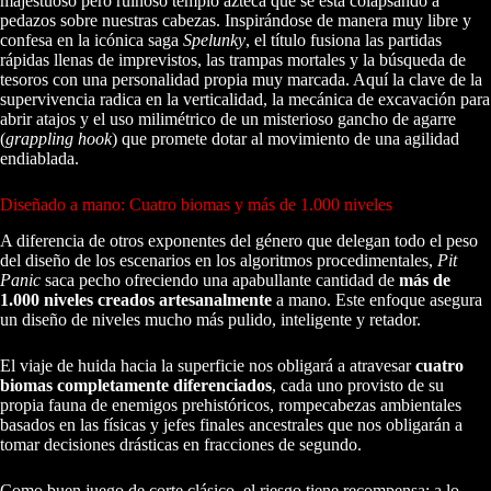
majestuoso pero ruinoso templo azteca que se está colapsando a
pedazos sobre nuestras cabezas. Inspirándose de manera muy libre y
confesa en la icónica saga
Spelunky
, el título fusiona las partidas
rápidas llenas de imprevistos, las trampas mortales y la búsqueda de
tesoros con una personalidad propia muy marcada. Aquí la clave de la
supervivencia radica en la verticalidad, la mecánica de excavación para
abrir atajos y el uso milimétrico de un misterioso gancho de agarre
(
grappling hook
) que promete dotar al movimiento de una agilidad
endiablada.
Diseñado a mano: Cuatro biomas y más de 1.000 niveles
A diferencia de otros exponentes del género que delegan todo el peso
del diseño de los escenarios en los algoritmos procedimentales,
Pit
Panic
saca pecho ofreciendo una apabullante cantidad de
más de
1.000 niveles creados artesanalmente
a mano. Este enfoque asegura
un diseño de niveles mucho más pulido, inteligente y retador.
El viaje de huida hacia la superficie nos obligará a atravesar
cuatro
biomas completamente diferenciados
, cada uno provisto de su
propia fauna de enemigos prehistóricos, rompecabezas ambientales
basados en las físicas y jefes finales ancestrales que nos obligarán a
tomar decisiones drásticas en fracciones de segundo.
Como buen juego de corte clásico, el riesgo tiene recompensa: a lo