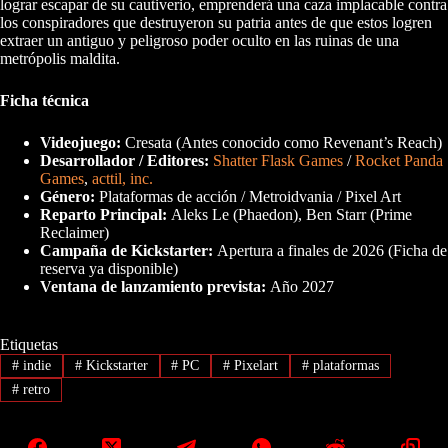
lograr escapar de su cautiverio, emprenderá una caza implacable contra
los conspiradores que destruyeron su patria antes de que estos logren
extraer un antiguo y peligroso poder oculto en las ruinas de una
metrópolis maldita.
Ficha técnica
Videojuego:
Cresata (Antes conocido como Revenant’s Reach)
Desarrollador / Editores:
Shatter Flask Games
/
Rocket Panda
Games
,
acttil, inc.
Género:
Plataformas de acción / Metroidvania / Pixel Art
Reparto Principal:
Aleks Le (Phaedon), Ben Starr (Prime
Reclaimer)
Campaña de Kickstarter:
Apertura a finales de 2026 (Ficha de
reserva ya disponible)
Ventana de lanzamiento prevista:
Año 2027
Etiquetas
#
indie
#
Kickstarter
#
PC
#
Pixelart
#
plataformas
#
retro