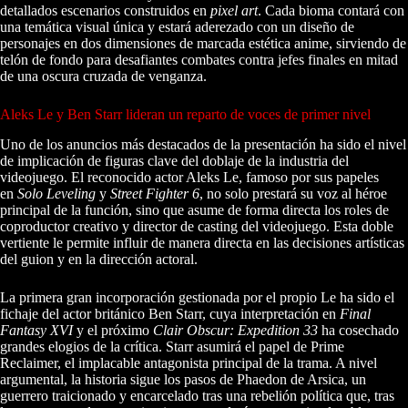
detallados escenarios construidos en
pixel art
. Cada bioma contará con
una temática visual única y estará aderezado con un diseño de
personajes en dos dimensiones de marcada estética anime, sirviendo de
telón de fondo para desafiantes combates contra jefes finales en mitad
de una oscura cruzada de venganza.
Aleks Le y Ben Starr lideran un reparto de voces de primer nivel
Uno de los anuncios más destacados de la presentación ha sido el nivel
de implicación de figuras clave del doblaje de la industria del
videojuego. El reconocido actor Aleks Le, famoso por sus papeles
en
Solo Leveling
y
Street Fighter 6
, no solo prestará su voz al héroe
principal de la función, sino que asume de forma directa los roles de
coproductor creativo y director de casting del videojuego. Esta doble
vertiente le permite influir de manera directa en las decisiones artísticas
del guion y en la dirección actoral.
La primera gran incorporación gestionada por el propio Le ha sido el
fichaje del actor británico Ben Starr, cuya interpretación en
Final
Fantasy XVI
y el próximo
Clair Obscur: Expedition 33
ha cosechado
grandes elogios de la crítica. Starr asumirá el papel de Prime
Reclaimer, el implacable antagonista principal de la trama. A nivel
argumental, la historia sigue los pasos de Phaedon de Arsica, un
guerrero traicionado y encarcelado tras una rebelión política que, tras