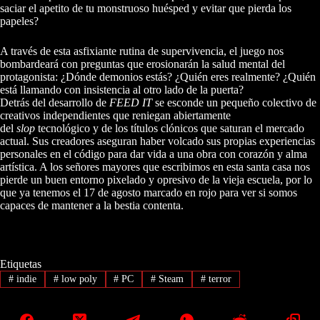
saciar el apetito de tu monstruoso huésped y evitar que pierda los
papeles?
A través de esta asfixiante rutina de supervivencia, el juego nos
bombardeará con preguntas que erosionarán la salud mental del
protagonista: ¿Dónde demonios estás? ¿Quién eres realmente? ¿Quién
está llamando con insistencia al otro lado de la puerta?
Detrás del desarrollo de
FEED IT
se esconde un pequeño colectivo de
creativos independientes que reniegan abiertamente
del
slop
tecnológico y de los títulos clónicos que saturan el mercado
actual. Sus creadores aseguran haber volcado sus propias experiencias
personales en el código para dar vida a una obra con corazón y alma
artística. A los señores mayores que escribimos en esta santa casa nos
pierde un buen entorno pixelado y opresivo de la vieja escuela, por lo
que ya tenemos el 17 de agosto marcado en rojo para ver si somos
capaces de mantener a la bestia contenta.
Etiquetas
#
indie
#
low poly
#
PC
#
Steam
#
terror