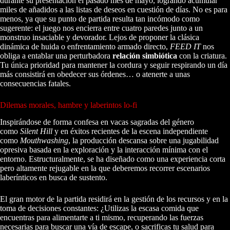
durante su presentación el pasado mes de mayo, logrando acumular
miles de añadidos a las listas de deseos en cuestión de días. No es para
menos, ya que su punto de partida resulta tan incómodo como
sugerente: el juego nos encierra entre cuatro paredes junto a un
monstruo insaciable y devorador. Lejos de proponer la clásica
dinámica de huida o enfrentamiento armado directo,
FEED IT
nos
obliga a entablar una perturbadora
relación simbiótica
con la criatura.
Tu única prioridad para mantener la cordura y seguir respirando un día
más consistirá en obedecer sus órdenes… o atenerte a unas
consecuencias fatales.
Dilemas morales, hambre y laberintos lo-fi
Inspirándose de forma confesa en vacas sagradas del género
como
Silent Hill
y en éxitos recientes de la escena independiente
como
Mouthwashing
, la producción descansa sobre una jugabilidad
opresiva basada en la exploración y la interacción mínima con el
entorno. Estructuralmente, se ha diseñado como una experiencia corta
pero altamente rejugable en la que deberemos recorrer escenarios
laberínticos en busca de sustento.
El gran motor de la partida residirá en la gestión de los recursos y en la
toma de decisiones constantes: ¿Utilizas la escasa comida que
encuentras para alimentarte a ti mismo, recuperando las fuerzas
necesarias para buscar una vía de escape, o sacrificas tu salud para