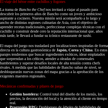
El viaje del héroe entre cuchillos y fogones
La trama de
Bancho the Chef
nos invitará a viajar al pasado para
descubrir los primeros años de Bancho como un joven y ambicioso
aspirante a cocinero. Nuestra misión será acompañarlo a lo largo y
ancho de distintas regiones culinarias de Asia, con el objetivo de
aprender recetas tradicionales, perfeccionar complejas técnicas con el
cuchillo y construir desde cero la reputación internacional que, años
más tarde, le llevará a fundar su icónico restaurante de sushi.
El mapa del juego nos trasladará por localizaciones inspiradas de forma
directa en la cultura gastronómica de
Japón, Corea y China
. En estos
parajes tendremos que buscar ingredientes exóticos, idear emplatados
que sorprendan a los críticos, atender a oleadas de comensales
hambrientos y superar desafíos locales de alta tensión contra chefs
rivales. A medida que las habilidades de Bancho suban de nivel, se
desbloquearán nuevas zonas del mapa gracias a la aprobación de los
exigentes maestros regionales.
Mecánicas confirmadas y pilares de juego
Gestión hostelera:
Control total del diseño de los menús, los
precios, la decoración del local y la atención al cliente en tiempo
real.
Progresión RPG:
Desbloqueo de árboles de habilidades de