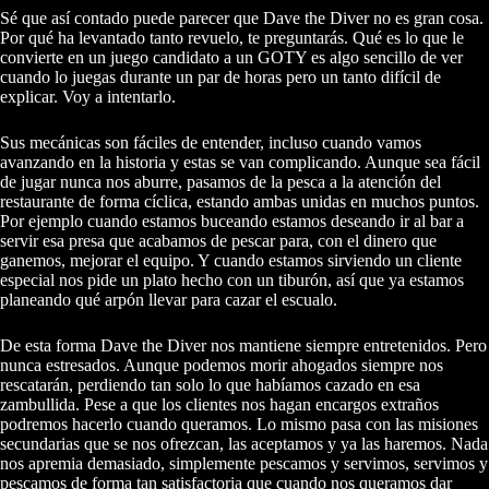
Sé que así contado puede parecer que Dave the Diver no es gran cosa.
Por qué ha levantado tanto revuelo, te preguntarás. Qué es lo que le
convierte en un juego candidato a un GOTY es algo sencillo de ver
cuando lo juegas durante un par de horas pero un tanto difícil de
explicar. Voy a intentarlo.
Sus mecánicas son fáciles de entender, incluso cuando vamos
avanzando en la historia y estas se van complicando. Aunque sea fácil
de jugar nunca nos aburre, pasamos de la pesca a la atención del
restaurante de forma cíclica, estando ambas unidas en muchos puntos.
Por ejemplo cuando estamos buceando estamos deseando ir al bar a
servir esa presa que acabamos de pescar para, con el dinero que
ganemos, mejorar el equipo. Y cuando estamos sirviendo un cliente
especial nos pide un plato hecho con un tiburón, así que ya estamos
planeando qué arpón llevar para cazar el escualo.
De esta forma Dave the Diver nos mantiene siempre entretenidos. Pero
nunca estresados. Aunque podemos morir ahogados siempre nos
rescatarán, perdiendo tan solo lo que habíamos cazado en esa
zambullida. Pese a que los clientes nos hagan encargos extraños
podremos hacerlo cuando queramos. Lo mismo pasa con las misiones
secundarias que se nos ofrezcan, las aceptamos y ya las haremos. Nada
nos apremia demasiado, simplemente pescamos y servimos, servimos y
pescamos de forma tan satisfactoria que cuando nos queramos dar