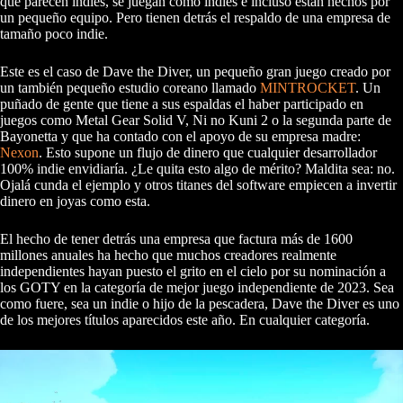
que parecen indies, se juegan como indies e incluso están hechos por
un pequeño equipo. Pero tienen detrás el respaldo de una empresa de
tamaño poco indie.
Este es el caso de Dave the Diver, un pequeño gran juego creado por
un también pequeño estudio coreano llamado
MINTROCKET
. Un
puñado de gente que tiene a sus espaldas el haber participado en
juegos como Metal Gear Solid V, Ni no Kuni 2 o la segunda parte de
Bayonetta y que ha contado con el apoyo de su empresa madre:
Nexon
. Esto supone un flujo de dinero que cualquier desarrollador
100% indie envidiaría. ¿Le quita esto algo de mérito? Maldita sea: no.
Ojalá cunda el ejemplo y otros titanes del software empiecen a invertir
dinero en joyas como esta.
El hecho de tener detrás una empresa que factura más de 1600
millones anuales ha hecho que muchos creadores realmente
independientes hayan puesto el grito en el cielo por su nominación a
los GOTY en la categoría de mejor juego independiente de 2023. Sea
como fuere, sea un indie o hijo de la pescadera, Dave the Diver es uno
de los mejores títulos aparecidos este año. En cualquier categoría.