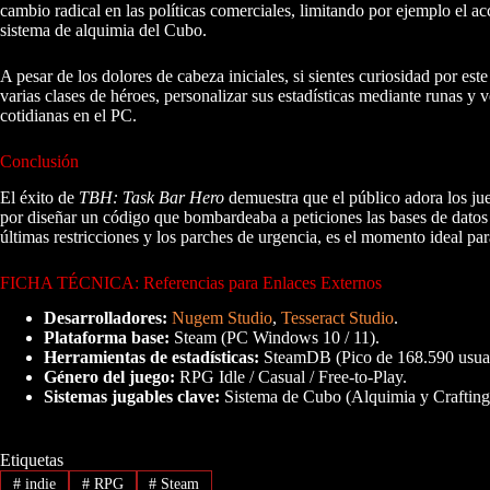
cambio radical en las políticas comerciales, limitando por ejemplo el a
sistema de alquimia del Cubo.
A pesar de los dolores de cabeza iniciales, si sientes curiosidad por est
varias clases de héroes, personalizar sus estadísticas mediante runas y 
cotidianas en el PC.
Conclusión
El éxito de
TBH: Task Bar Hero
demuestra que el público adora los jue
por diseñar un código que bombardeaba a peticiones las bases de datos 
últimas restricciones y los parches de urgencia, es el momento ideal pa
FICHA TÉCNICA: Referencias para Enlaces Externos
Desarrolladores:
Nugem Studio
,
Tesseract Studio
.
Plataforma base:
Steam (PC Windows 10 / 11).
Herramientas de estadísticas:
SteamDB (Pico de 168.590 usuar
Género del juego:
RPG Idle / Casual / Free-to-Play.
Sistemas jugables clave:
Sistema de Cubo (Alquimia y Crafting
Etiquetas
#
indie
#
RPG
#
Steam