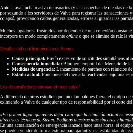
Ante la avalancha masiva de usuarios (y las sospechas de oleadas de
bo
por segundo a los servidores de Valve para registrar las transacciones 
colapsó, provocando caídas generalizadas, errores al guardar las partid
Muchos jugadores, frustrados por depender de una conexión constante 
incorpore un modo completamente
offline
o que se elimine de raíz la v
Detalles del conflicto técnico en Steam
Causa principal:
Envío excesivo de solicitudes simultáneas al s
Consecuencia inmediata:
Bloqueo temporal del Mercado de la C
Medidas de urgencia:
Lanzamiento de parches con reinicios de 
Estado actual:
Funciones del mercado reactivadas bajo una estri
Los desarrolladores entonan el ‘mea culpa’
A diferencia de otros estudios que intentan balones fuera, el equipo d
eximiendo a Valve de cualquier tipo de responsabilidad por el corte del 
«En primer lugar, queremos dejar claro que la situación actual es res
directrices técnicas de Steam. Pedimos nuestras más sinceras y humilde
En una actualización de emergencia lanzada hace unas horas, el equipo 
se pueden vender de forma externa para garantizar la estabilidad del eco