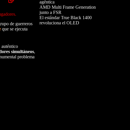
agéntica
AMD Multi Frame Generation
junto a FSR
ugadores.
El estándar True Black 1400
revoluciona el OLED
grupo de guerreros
e
que se ejecuta
 auténtico
dores simultáneos
,
monumental problema