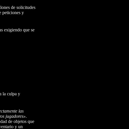
lones de solicitudes
e peticiones y
as exigiendo que se
 la culpa y
ectamente las
ros jugadores»
.
edad de objetos que
ventario y un