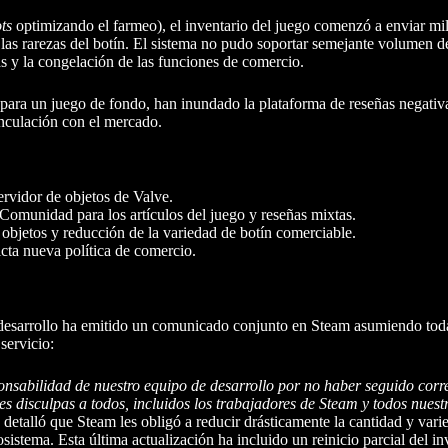
ts
optimizando el farmeo), el inventario del juego comenzó a enviar mil
y las rarezas del botín. El sistema no pudo soportar semejante volumen d
as y la congelación de las funciones de comercio.
para un juego de fondo, han inundado la plataforma de reseñas negativ
inculación con el mercado.
ervidor de objetos de Valve.
omunidad para los artículos del juego y reseñas mixtas.
objetos y reducción de la variedad de botín comerciable.
cta nueva política de comercio.
e desarrollo ha emitido un comunicado conjunto en Steam asumiendo toda
servicio:
ponsabilidad de nuestro equipo de desarrollo por no haber seguido corr
s disculpas a todos, incluidos los trabajadores de Steam y todos nuest
detalló que Steam les obligó a reducir drásticamente la cantidad y vari
sistema. Esta última actualización ha incluido un reinicio parcial del in