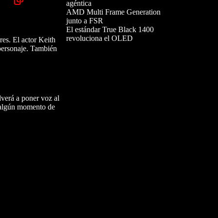
agéntica
AMD Multi Frame Generation
junto a FSR
El estándar True Black 1400
revoluciona el OLED
res. El actor Keith
 personaje. También
lverá a poner voz al
a algún momento de