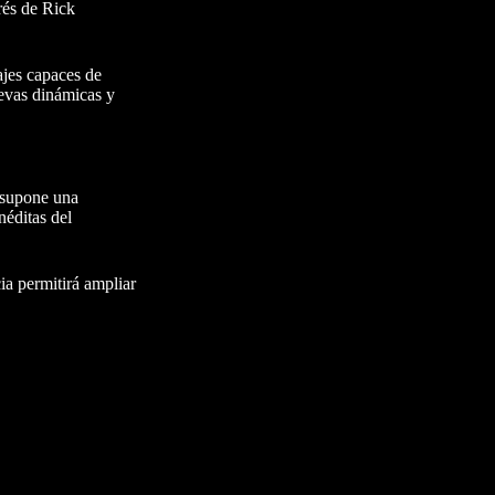
rés de Rick
ajes capaces de
nuevas dinámicas y
e supone una
néditas del
ia permitirá ampliar