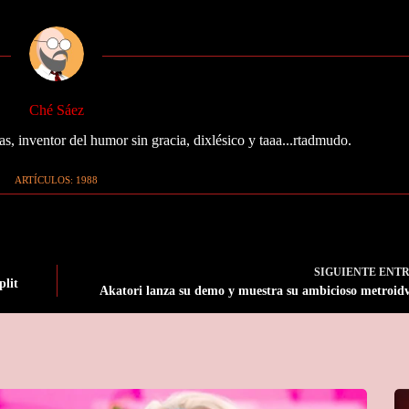
Ché Sáez
as, inventor del humor sin gracia, dixlésico y taaa...rtadmudo.
ARTÍCULOS: 1988
SIGUIENTE
ENT
plit
Akatori lanza su demo y muestra su ambicioso metroid