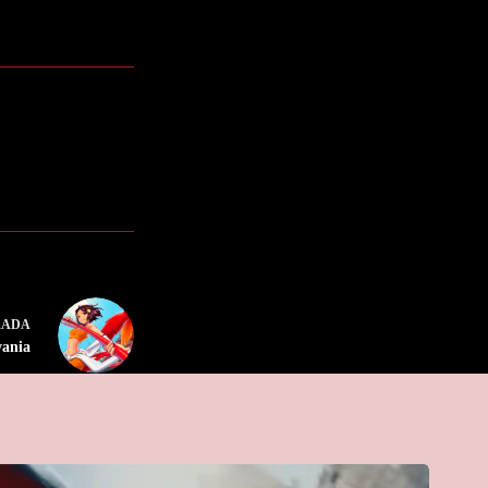
RADA
vania