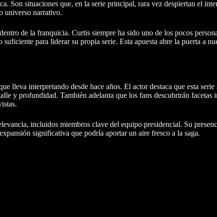
Son situaciones que, en la serie principal, rara vez despiertan el inte
o universo narrativo.
dentro de la franquicia. Curtis siempre ha sido uno de los pocos person
o suficiente para liderar su propia serie. Esta apuesta abre la puerta a 
ue lleva interpretando desde hace años. El actor destaca que esta seri
lle y profundidad. También adelanta que los fans descubrirán facetas i
istas.
evancia, incluidos miembros clave del equipo presidencial. Su presenc
expansión significativa que podría aportar un aire fresco a la saga.