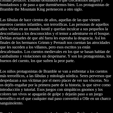
comían perdices. Estaban destinados a que creciésemos alegres y
bondadosos y de paso a que durmiésemos bien. Los protagonistas de
Bramble the Mountain King pertenecen a otro siglo.
Las fábulas de hace cientos de años, aquellas de las que vienen
nuestros cuentos infantiles, son terroríficas. Las personas de aquellos
años vivían en un mundo hostil y querían inculcar a sus pequeños la
desconfianza a los desconocidos y el temor a adentrarse en el bosque.
Debían avisarles de que ahí fuera les esperaba la desgracia. Así los
finales de los hermanos Grimm y Perrault nos cuentan las atrocidades
que les suceden a los villanos, pero esos escritos ya están
descafeinados. Los cuentos medievales en los que se basan hablan de
canibalismo y violaciones sin despeinarse. Y son los protagonistas, los
buenos del cuento, los que sufren la peor parte.
Los niños protagonistas de Bramble se van a enfrentar a los cuentos
más terroríficos, a las fábulas y mitología nórdica. Seres perversos que
despedazan a sus víctimas por el mero placer de ver sus vísceras. No
os dejéis engañar por la primera parte de la historia, la que sirve como
introducción y tutorial. Esos juegos con simpáticos gnomos y los
colores tan vivos se apagarán de golpe y dejarán paso a un juego
terrorífico en el que cualquier mal paso convertirá a Olle en un charco
sanguinolento.