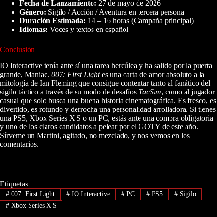
Fecha de Lanzamiento:
27 de mayo de 2026
Género:
Sigilo / Acción / Aventura en tercera persona
Duración Estimada:
14 – 16 horas (Campaña principal)
Idiomas:
Voces y textos en español
Conclusión
IO Interactive tenía ante sí una tarea hercúlea y ha salido por la puerta
grande, Maniac.
007: First Light
es una carta de amor absoluto a la
mitología de Ian Fleming que consigue contentar tanto al fanático del
sigilo táctico a través de su modo de desafíos
TacSim
, como al jugador
casual que solo busca una buena historia cinematográfica. Es fresco, es
divertido, es rotundo y derrocha una personalidad arrolladora. Si tienes
una PS5, Xbox Series X|S o un PC, estás ante una compra obligatoria
y uno de los claros candidatos a pelear por el GOTY de este año.
Sírveme un Martini, agitado, no mezclado, y nos vemos en los
comentarios.
Etiquetas
#
007: First Light
#
IO Interactive
#
PC
#
PS5
#
Sigilo
#
Xbox Series X|S