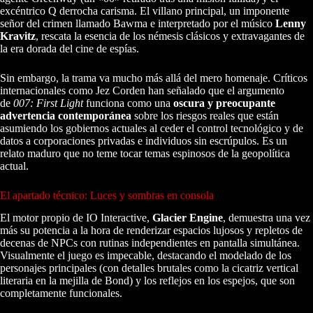
excéntrico Q derrocha carisma. El villano principal, un imponente
señor del crimen llamado Bawma e interpretado por el músico
Lenny
Kravitz
, rescata la esencia de los némesis clásicos y extravagantes de
la era dorada del cine de espías.
Sin embargo, la trama va mucho más allá del mero homenaje. Críticos
internacionales como Jez Corden han señalado que el argumento
de
007: First Light
funciona como una
oscura y preocupante
advertencia contemporánea
sobre los riesgos reales que están
asumiendo los gobiernos actuales al ceder el control tecnológico y de
datos a corporaciones privadas e individuos sin escrúpulos. Es un
relato maduro que no teme tocar temas espinosos de la geopolítica
actual.
El apartado técnico: Luces y sombras en consola
El motor propio de IO Interactive,
Glacier Engine
, demuestra una vez
más su potencia a la hora de renderizar espacios lujosos y repletos de
decenas de NPCs con rutinas independientes en pantalla simultánea.
Visualmente el juego es impecable, destacando el modelado de los
personajes principales (con detalles brutales como la cicatriz vertical
literaria en la mejilla de Bond) y los reflejos en los espejos, que son
completamente funcionales.