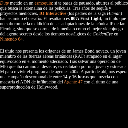
Duty
metido en un
esmoquin
; si te pasas de pausado, aburres al público
que busca la adrenalina de las películas. Tras años de sequía y
proyectos mediocres,
IO Interactive
(los padres de la saga
Hitman
)
han asumido el desafío. El resultado es
007: First Light
, un título que
no solo rompe la maldición de las adaptaciones de la icónica IP de Ian
Fleming, sino que se corona de inmediato como el mejor videojuego
del agente secreto desde los tiempos nostálgicos de
GoldenEye
en
Nintendo 64
.
El título nos presenta los orígenes de un James Bond novato, un joven
miembro de las fuerzas aéreas británicas (RAF) atrapado en el lugar
equivocado en el momento adecuado. Tras salvar una operación de
MI6 que iba camino al desastre, es reclutado por una joven y estresada
M para revivir el programa de agentes «00». A partir de ahí, nos espera
una campaña descomunal de entre
14 y 16 horas
que mezcla con
maestría el ADN de infiltración del
Agente 47
con el ritmo de una
superproducción de Hollywood.