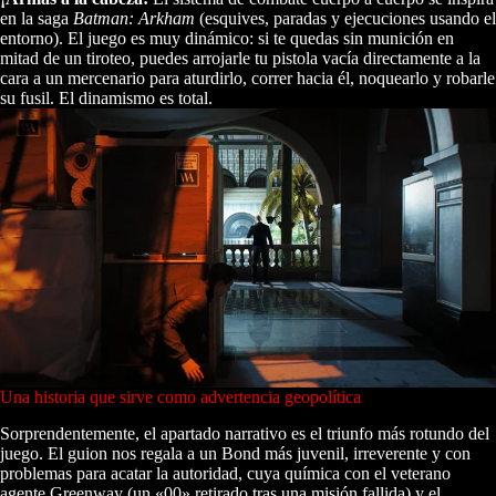
en la saga
Batman: Arkham
(esquives, paradas y ejecuciones usando el
entorno). El juego es muy dinámico: si te quedas sin munición en
mitad de un tiroteo, puedes arrojarle tu pistola vacía directamente a la
cara a un mercenario para aturdirlo, correr hacia él, noquearlo y robarle
su fusil. El dinamismo es total.
Una historia que sirve como advertencia geopolítica
Sorprendentemente, el apartado narrativo es el triunfo más rotundo del
juego. El guion nos regala a un Bond más juvenil, irreverente y con
problemas para acatar la autoridad, cuya química con el veterano
agente Greenway (un «00» retirado tras una misión fallida) y el