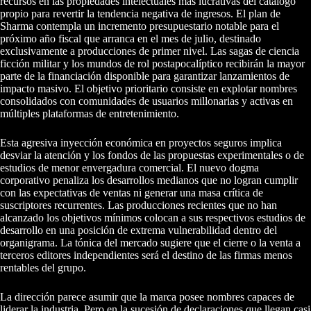
recursos en las propiedades intelectuales más lucrativas del catálogo
propio para revertir la tendencia negativa de ingresos. El plan de
Sharma contempla un incremento presupuestario notable para el
próximo año fiscal que arranca en el mes de julio, destinado
exclusivamente a producciones de primer nivel. Las sagas de ciencia
ficción militar y los mundos de rol postapocalíptico recibirán la mayor
parte de la financiación disponible para garantizar lanzamientos de
impacto masivo. El objetivo prioritario consiste en explotar nombres
consolidados con comunidades de usuarios millonarias y activas en
múltiples plataformas de entretenimiento.
Esta agresiva inyección económica en proyectos seguros implica
desviar la atención y los fondos de las propuestas experimentales o de
estudios de menor envergadura comercial. El nuevo dogma
corporativo penaliza los desarrollos medianos que no logran cumplir
con las expectativas de ventas ni generar una masa crítica de
suscriptores recurrentes. Las producciones recientes que no han
alcanzado los objetivos mínimos colocan a sus respectivos estudios de
desarrollo en una posición de extrema vulnerabilidad dentro del
organigrama. La tónica del mercado sugiere que el cierre o la venta a
terceros editores independientes será el destino de las firmas menos
rentables del grupo.
La dirección parece asumir que la marca posee nombres capaces de
liderar la industria. Pero en la sucesión de declaraciones que llegan casi