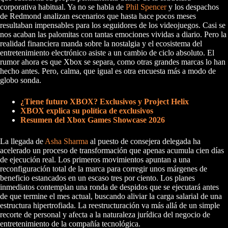
corporativa habitual. Ya no se habla de
Phil Spencer
y los despachos
de Redmond analizan escenarios que hasta hace pocos meses
resultaban impensables para los seguidores de los videojuegos. Casi se
nos acaban las palomitas con tantas emociones vividas a diario. Pero la
realidad financiera manda sobre la nostalgia y el ecosistema del
entretenimiento electrónico asiste a un cambio de ciclo absoluto. El
rumor ahora es que Xbox se separa, como otras grandes marcas lo han
hecho antes. Pero, calma, que igual es otra encuesta más a modo de
globo sonda.
¿Tiene futuro XBOX? Exclusivos y Project Helix
XBOX explica su política de exclusivos
Resumen del Xbox Games Showcase 2026
La llegada de
Asha Sharma
al puesto de consejera delegada ha
acelerado un proceso de transformación que apenas acumula cien días
de ejecución real. Los primeros movimientos apuntan a una
reconfiguración total de la marca para corregir unos márgenes de
beneficio estancados en un escaso tres por ciento. Los planes
inmediatos contemplan una ronda de despidos que se ejecutará antes
de que termine el mes actual, buscando aliviar la carga salarial de una
estructura hipertrofiada. La reestructuración va más allá de un simple
recorte de personal y afecta a la naturaleza jurídica del negocio de
entretenimiento de la compañía tecnológica.