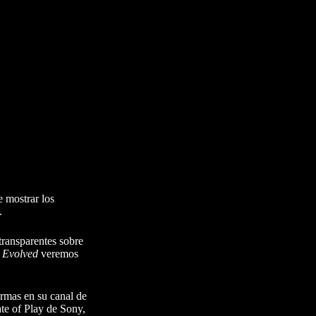
e mostrar los
.
transparentes sobre
 Evolved
veremos
ormas en su canal de
ate of Play de Sony,