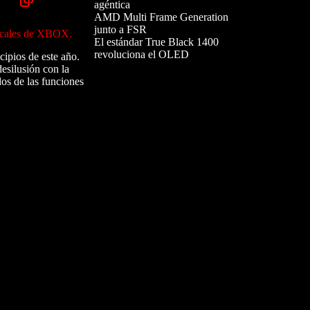
agéntica
AMD Multi Frame Generation
junto a FSR
adicales de XBOX.
El estándar True Black 1400
revoluciona el OLED
cipios de este año.
desilusión con la
dos de las funciones