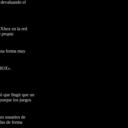
, devaluando el
 Xbox en la red
u propia
 una forma muy
XBOX».
ó que fingir que un
 porque los juegos
os usuarios de
das de forma