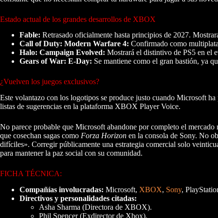
Estado actual de los grandes desarrollos de XBOX
Fable:
Retrasado oficialmente hasta principios de 2027. Mostrar
Call of Duty: Modern Warfare 4:
Confirmado como multiplataf
Halo: Campaign Evolved:
Mostrará el distintivo de PS5 en el e
Gears of War: E-Day:
Se mantiene como el gran bastión, ya qu
¿Vuelven los juegos exclusivos?
Este volantazo con los logotipos se produce justo cuando Microsoft ha 
listas de sugerencias en la plataforma XBOX Player Voice.
No parece probable que Microsoft abandone por completo el mercado mul
que cosechan sagas como
Forza Horizon
en la consola de Sony. No obs
difíciles». Corregir públicamente una estrategia comercial solo veintic
para mantener la paz social con su comunidad.
FICHA TÉCNICA:
Compañías involucradas:
Microsoft,
XBOX
,
Sony
, PlayStat
Directivos y personalidades citadas:
Asha Sharma (Directora de XBOX).
Phil Spencer (Exdirector de Xbox).