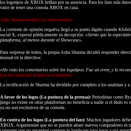
los logotipos de XBOX brillan por su ausencia. Para los fans más duros,
valor de tener una consola XBOX en casa.
Asha Sharma rectifica en redes sociales
La corriente de opinión negativa llegó a su punto álgido cuando Klobri
social X, expresó públicamente su decepción:
«Siento que la expectat
plataforma, al menos durante el Showcase»
.
Para sorpresa de todos, la propia Asha Sharma decidió responder direct
inusual en la directiva:
«He visto los comentarios sobre los logotipos. Fue un error, y lo re
Las dos caras del debate en la industria
La rectificación de Sharma ha dividido por completo a los analistas y 
A favor de los logos (La postura de la prensa):
Periodistas como Rya
juego no existe en otras plataformas no beneficia a nadie si el título e
ya no son exclusivos de su consola.
En contra de los logos (La postura del fan):
Muchos jugadores defiend
XBOX. Argumentan que no se pueden atraer nuevos compradores ni mante
constante que no necesitan comprar tu hardware para jugar a sus noved