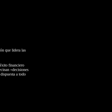
ón que lidera las
xito financiero
ecinan «decisiones
 dispuesta a todo