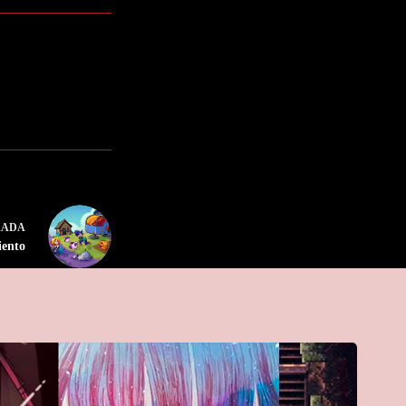
RADA
iento