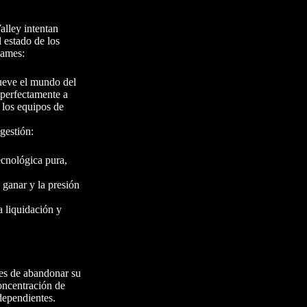
alley intentan
l estado de los
Games:
ueve el mundo del
 perfectamente a
 los equipos de
gestión:
ecnológica pura,
 ganar y la presión
a liquidación y
tes de abandonar su
oncentración de
ndependientes.