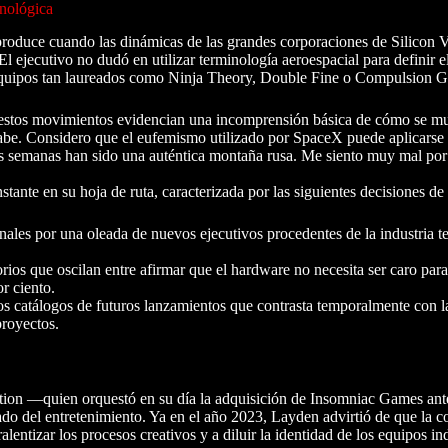
cnológica
 produce cuando las dinámicas de las grandes corporaciones de Silicon V
 El ejecutivo no dudó en utilizar terminología aeroespacial para definir e
e equipos tan laureados como Ninja Theory, Double Fine o Compulsion 
estos movimientos evidencian una incomprensión básica de cómo se m
o sabe. Considero que el eufemismo utilizado por SpaceX puede aplicarse
s semanas han sido una auténtica montaña rusa. Me siento muy mal por
tante en su hoja de ruta, caracterizada por las siguientes decisiones de 
onales por una oleada de nuevos ejecutivos procedentes de la industria t
rios que oscilan entre afirmar que el hardware no necesita ser caro para
or ciento.
s catálogos de futuros lanzamientos que contrasta temporalmente con l
proyectos.
Station —quien orquestó en su día la adquisición de Insomniac Games an
ado del entretenimiento. Ya en el año 2023, Layden advirtió de que la c
lentizar los procesos creativos y a diluir la identidad de los equipos i