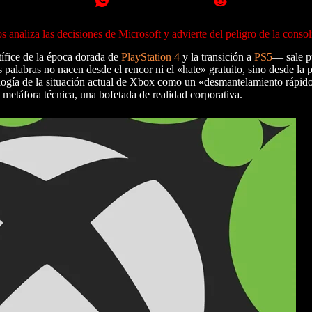
analiza las decisiones de Microsoft y advierte del peligro de la consol
fice de la época dorada de
PlayStation 4
y la transición a
PS5
— sale p
 palabras no nacen desde el rencor ni el «hate» gratuito, sino desde la 
alogía de la situación actual de Xbox como un «desmantelamiento rápi
 metáfora técnica, una bofetada de realidad corporativa.