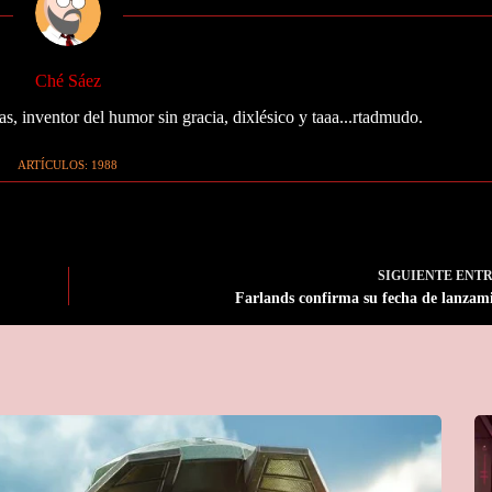
Ché Sáez
as, inventor del humor sin gracia, dixlésico y taaa...rtadmudo.
ARTÍCULOS: 1988
SIGUIENTE
ENT
Farlands confirma su fecha de lanzam