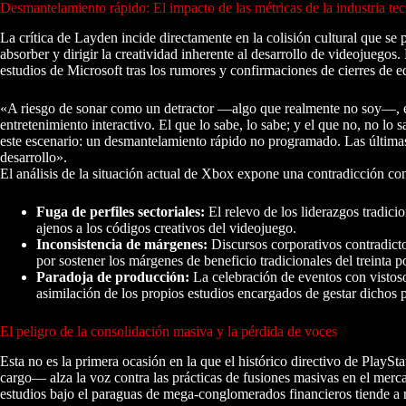
Desmantelamiento rápido: El impacto de las métricas de la industria te
La crítica de Layden incide directamente en la colisión cultural que se
absorber y dirigir la creatividad inherente al desarrollo de videojuegos.
estudios de Microsoft tras los rumores y confirmaciones de cierres d
«A riesgo de sonar como un detractor —algo que realmente no soy—, 
entretenimiento interactivo. El que lo sabe, lo sabe; y el que no, no l
este escenario: un desmantelamiento rápido no programado. Las última
desarrollo».
El análisis de la situación actual de Xbox expone una contradicción cons
Fuga de perfiles sectoriales:
El relevo de los liderazgos tradici
ajenos a los códigos creativos del videojuego.
Inconsistencia de márgenes:
Discursos corporativos contradicto
por sostener los márgenes de beneficio tradicionales del treinta p
Paradoja de producción:
La celebración de eventos con vistoso
asimilación de los propios estudios encargados de gestar dichos 
El peligro de la consolidación masiva y la pérdida de voces
Esta no es la primera ocasión en la que el histórico directivo de Play
cargo— alza la voz contra las prácticas de fusiones masivas en el merc
estudios bajo el paraguas de mega-conglomerados financieros tiende a ra