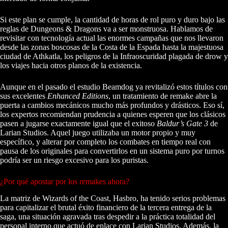
Si este plan se cumple, la cantidad de horas de rol puro y duro bajo las
reglas de Dungeons & Dragons va a ser monstruosa. Hablamos de
revisitar con tecnología actual las enormes campañas que nos llevaron
desde las zonas boscosas de la Costa de la Espada hasta la majestuosa
ciudad de Athkatla, los peligros de la Infraoscuridad plagada de drow y
los viajes hacia otros planos de la existencia.
Aunque en el pasado el estudio Beamdog ya revitalizó estos títulos con
sus excelentes
Enhanced Editions
, un tratamiento de remake abre la
puerta a cambios mecánicos mucho más profundos y drásticos. Eso sí,
los expertos recomiendan prudencia a quienes esperen que los clásicos
pasen a jugarse exactamente igual que el exitoso
Baldur’s Gate 3
de
Larian Studios. Aquel juego utilizaba un motor propio y muy
específico, y alterar por completo los combates en tiempo real con
pausa de los originales para convertirlos en un sistema puro por turnos
podría ser un riesgo excesivo para los puristas.
¿Por qué apostar por los remakes ahora?
La matriz de Wizards of the Coast, Hasbro, ha tenido serios problemas
para capitalizar el brutal éxito financiero de la tercera entrega de la
saga, una situación agravada tras despedir a la práctica totalidad del
personal interno que actuó de enlace con Larian Studios. Además, la