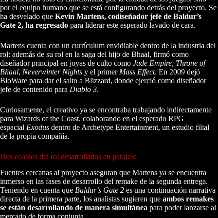
por el equipo humano que se está configurando detrás del proyecto. Se
ha desvelado que
Kevin Martens, codiseñador jefe de Baldur’s
Gate 2, ha regresado
para liderar este esperado lavado de cara.
Martens cuenta con un currículum envidiable dentro de la industria del
rol: además de su rol en la saga del hijo de Bhaal, firmó como
diseñador principal en joyas de culto como
Jade Empire
,
Throne of
Bhaal
,
Neverwinter Nights
y el primer
Mass Effect
. En 2009 dejó
BioWare para dar el salto a Blizzard, donde ejerció como diseñador
jefe de contenido para
Diablo 3
.
Curiosamente, el creativo ya se encontraba trabajando indirectamente
para Wizards of the Coast, colaborando en el esperado RPG
espacial
Exodus
dentro de Archetype Entertainment, un estudio filial
de la propia compañía.
Dos colosos del rol desarrollados en paralelo
Fuentes cercanas al proyecto aseguran que Martens ya se encuentra
inmerso en las fases de desarrollo del remake de la segunda entrega.
Teniendo en cuenta que
Baldur’s Gate 2
es una continuación narrativa
directa de la primera parte, los analistas sugieren que
ambos remakes
se están desarrollando de manera simultánea
para poder lanzarse al
mercado de forma conjunta.